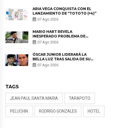
REMEMBER”
ARIA VEGA CONQUISTA CON EL
LANZAMIENTO DE “TOTOTO (+4)”
07 Ago 2026
MARIO HART REVELA
INESPERADO PROBLEMA DE
SALUD ANTES DE SEPARARSE DE
07 Ago 2026
KORINA: “ME ENCONTRARON UN
TUMOR”
ÓSCAR JUNIOR LIDERARÁ LA
BELLA LUZ TRAS SALIDA DE SU
PADRE POR POLÉMICA CON
07 Ago 2026
NALDY SALDAÑA
TAGS
JEAN PAUL SANTA MARIA
TARAPOTO
PELUCHIN
RODRIGO GONZALES
HOTEL