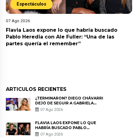
Espectáculos
07 Ago 2026
Flavia Laos expone lo que habría buscado
Pablo Heredia con Ale Fuller: “Una de las
partes quería el remember”
ARTICULOS RECIENTES
¿TERMINARON? DIEGO CHÁVARRI
DEJÓ DE SEGUIR A GABRIELA
HERRERA Y ANUNCIA SU SALIDA
07 Ago 2026
DE PÓDCAST
FLAVIA LAOS EXPONE LO QUE
HABRÍA BUSCADO PABLO
HEREDIA CON ALE FULLER: “UNA
07 Ago 2026
DE LAS PARTES QUERÍA EL