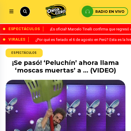
RADIO EN VIVO
ESPECTÁCULOS
¡Es oficial! Marcelo Tinelli confirma que regres
VIRALES
¿Por qué es feriado el 6 de agosto en Perú? Esta es la his
ESPECTÁCULOS
¡Se pasó! ‘Peluchín’ ahora llama
‘moscas muertas’ a … (VIDEO)