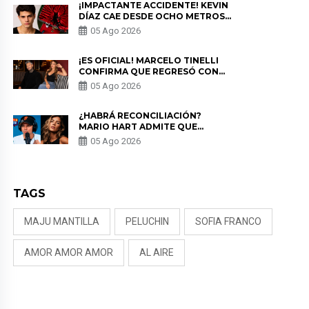
¡IMPACTANTE ACCIDENTE! KEVIN
DÍAZ CAE DESDE OCHO METROS
EN “ESTO ES GUERRA” Y GENERA
05 Ago 2026
PREOCUPACIÓN
¡ES OFICIAL! MARCELO TINELLI
CONFIRMA QUE REGRESÓ CON
MILETT FIGUEROA: “EL AMOR
05 Ago 2026
PUDO MÁS”
¿HABRÁ RECONCILIACIÓN?
MARIO HART ADMITE QUE
PODRÍA VOLVER CON KORINA
05 Ago 2026
RIVADENEIRA: “NO LE CERRARÍA
LAS PUERTAS”
TAGS
MAJU MANTILLA
PELUCHIN
SOFIA FRANCO
AMOR AMOR AMOR
AL AIRE