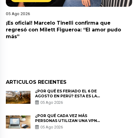
05 Ago 2026
¡Es oficial! Marcelo Tinelli confirma que
regresó con Milett Figueroa: “El amor pudo
más”
ARTICULOS RECIENTES
¿POR QUÉ ES FERIADO EL 6 DE
AGOSTO EN PERÚ? ESTA ES LA
HISTORIA
05 Ago 2026
¿POR QUÉ CADA VEZ MÁS
PERSONAS UTILIZAN UNA VPN
PARA PROTEGER SU
05 Ago 2026
PRIVACIDAD?