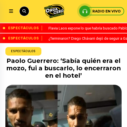
RADIO EN VIVO
ESPECTÁCULOS
Flavia Laos expone lo que habría buscado Pablo 
ESPECTÁCULOS
¿Terminaron? Diego Chávarri dejó de seguir a Ga
ESPECTÁCULOS
Paolo Guerrero: ‘Sabía quién era el
mozo, fui a buscarlo, lo encerraron
en el hotel’