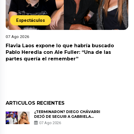
Espectáculos
07 Ago 2026
Flavia Laos expone lo que habría buscado
Pablo Heredia con Ale Fuller: “Una de las
partes quería el remember”
ARTICULOS RECIENTES
¿TERMINARON? DIEGO CHÁVARRI
DEJÓ DE SEGUIR A GABRIELA
HERRERA Y ANUNCIA SU SALIDA
07 Ago 2026
DE PÓDCAST