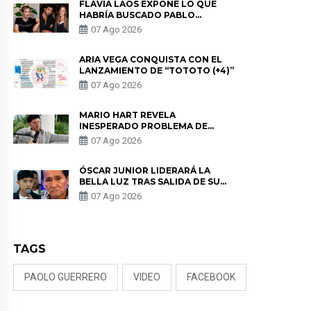
FLAVIA LAOS EXPONE LO QUE
HABRÍA BUSCADO PABLO
HEREDIA CON ALE FULLER: “UNA
07 Ago 2026
DE LAS PARTES QUERÍA EL
REMEMBER”
ARIA VEGA CONQUISTA CON EL
LANZAMIENTO DE “TOTOTO (+4)”
07 Ago 2026
MARIO HART REVELA
INESPERADO PROBLEMA DE
SALUD ANTES DE SEPARARSE DE
07 Ago 2026
KORINA: “ME ENCONTRARON UN
TUMOR”
ÓSCAR JUNIOR LIDERARÁ LA
BELLA LUZ TRAS SALIDA DE SU
PADRE POR POLÉMICA CON
07 Ago 2026
NALDY SALDAÑA
TAGS
PAOLO GUERRERO
VIDEO
FACEBOOK