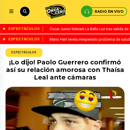
RADIO EN VIVO
ESPECTÁCULOS
Óscar Junior liderará La Bella Luz tras salida 
ESPECTÁCULOS
Mario Hart revela inesperado problema de salud
ESPECTÁCULOS
¡Lo dijo! Paolo Guerrero confirmó
así su relación amorosa con Thaísa
Leal ante cámaras