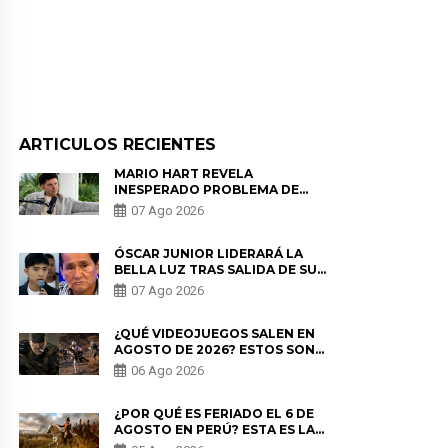
ARTICULOS RECIENTES
MARIO HART REVELA
INESPERADO PROBLEMA DE
SALUD ANTES DE SEPARARSE DE
07 Ago 2026
KORINA: “ME ENCONTRARON UN
TUMOR”
ÓSCAR JUNIOR LIDERARÁ LA
BELLA LUZ TRAS SALIDA DE SU
PADRE POR POLÉMICA CON
07 Ago 2026
NALDY SALDAÑA
¿QUÉ VIDEOJUEGOS SALEN EN
AGOSTO DE 2026? ESTOS SON
LOS ESTRENOS MÁS ESPERADOS
06 Ago 2026
¿POR QUÉ ES FERIADO EL 6 DE
AGOSTO EN PERÚ? ESTA ES LA
HISTORIA