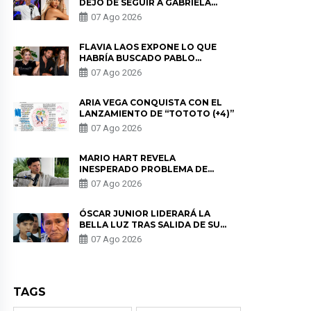
DEJÓ DE SEGUIR A GABRIELA
HERRERA Y ANUNCIA SU SALIDA
07 Ago 2026
DE PÓDCAST
FLAVIA LAOS EXPONE LO QUE
HABRÍA BUSCADO PABLO
HEREDIA CON ALE FULLER: “UNA
07 Ago 2026
DE LAS PARTES QUERÍA EL
REMEMBER”
ARIA VEGA CONQUISTA CON EL
LANZAMIENTO DE “TOTOTO (+4)”
07 Ago 2026
MARIO HART REVELA
INESPERADO PROBLEMA DE
SALUD ANTES DE SEPARARSE DE
07 Ago 2026
KORINA: “ME ENCONTRARON UN
TUMOR”
ÓSCAR JUNIOR LIDERARÁ LA
BELLA LUZ TRAS SALIDA DE SU
PADRE POR POLÉMICA CON
07 Ago 2026
NALDY SALDAÑA
TAGS