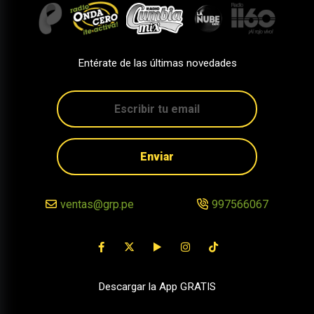
Entérate de las últimas novedades
Enviar
ventas@grp.pe
997566067
Descargar la App GRATIS