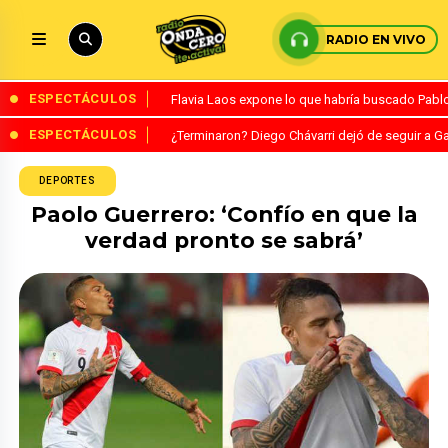
RADIO EN VIVO
ESPECTÁCULOS
Flavia Laos expone lo que habría buscado Pablo 
ESPECTÁCULOS
¿Terminaron? Diego Chávarri dejó de seguir a Ga
DEPORTES
Paolo Guerrero: ‘Confío en que la
verdad pronto se sabrá’