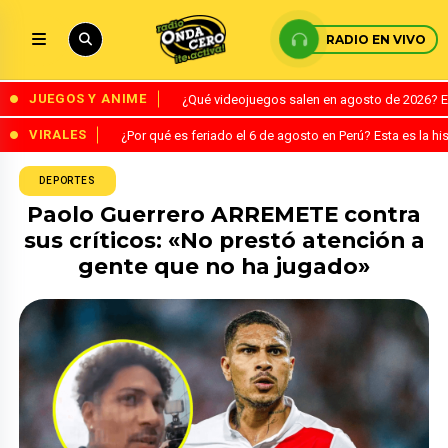
RADIO EN VIVO
JUEGOS Y ANIME
¿Qué videojuegos salen en agosto de 2026? 
VIRALES
¿Por qué es feriado el 6 de agosto en Perú? Esta es la his
DEPORTES
Paolo Guerrero ARREMETE contra
sus críticos: «No prestó atención a
gente que no ha jugado»