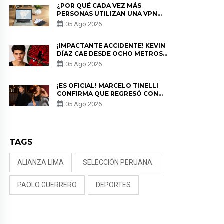
¿POR QUÉ CADA VEZ MÁS
PERSONAS UTILIZAN UNA VPN
PARA PROTEGER SU
05 Ago 2026
PRIVACIDAD?
¡IMPACTANTE ACCIDENTE! KEVIN
DÍAZ CAE DESDE OCHO METROS
EN “ESTO ES GUERRA” Y GENERA
05 Ago 2026
PREOCUPACIÓN
¡ES OFICIAL! MARCELO TINELLI
CONFIRMA QUE REGRESÓ CON
MILETT FIGUEROA: “EL AMOR
05 Ago 2026
PUDO MÁS”
TAGS
ALIANZA LIMA
SELECCIÓN PERUANA
PAOLO GUERRERO
DEPORTES