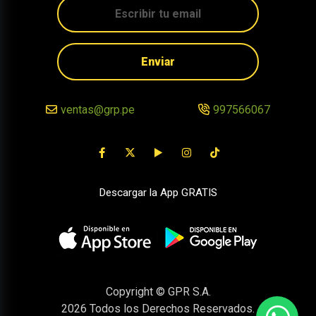
Enviar
ventas@grp.pe
997566067
Descargar la App GRATIS
Copyright © GPR S.A.
2026
Todos los Derechos Reservados.