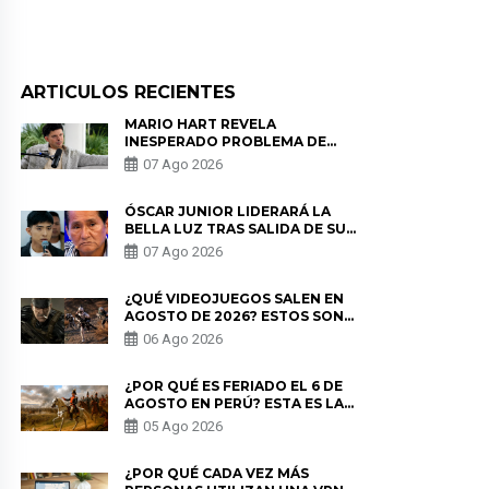
ARTICULOS RECIENTES
MARIO HART REVELA
INESPERADO PROBLEMA DE
SALUD ANTES DE SEPARARSE DE
07 Ago 2026
KORINA: “ME ENCONTRARON UN
TUMOR”
ÓSCAR JUNIOR LIDERARÁ LA
BELLA LUZ TRAS SALIDA DE SU
PADRE POR POLÉMICA CON
07 Ago 2026
NALDY SALDAÑA
¿QUÉ VIDEOJUEGOS SALEN EN
AGOSTO DE 2026? ESTOS SON
LOS ESTRENOS MÁS ESPERADOS
06 Ago 2026
¿POR QUÉ ES FERIADO EL 6 DE
AGOSTO EN PERÚ? ESTA ES LA
HISTORIA
05 Ago 2026
¿POR QUÉ CADA VEZ MÁS