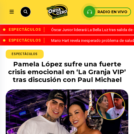
RADIO EN VIVO
ESPECTÁCULOS
Óscar Junior liderará La Bella Luz tras salida 
ESPECTÁCULOS
Mario Hart revela inesperado problema de salud
ESPECTÁCULOS
Pamela López sufre una fuerte
crisis emocional en ‘La Granja VIP’
tras discusión con Paul Michael