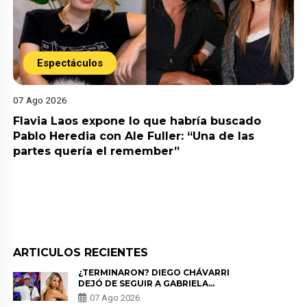
Espectáculos
07 Ago 2026
Flavia Laos expone lo que habría buscado
Pablo Heredia con Ale Fuller: “Una de las
partes quería el remember”
ARTICULOS RECIENTES
¿TERMINARON? DIEGO CHÁVARRI
DEJÓ DE SEGUIR A GABRIELA
HERRERA Y ANUNCIA SU SALIDA
07 Ago 2026
DE PÓDCAST