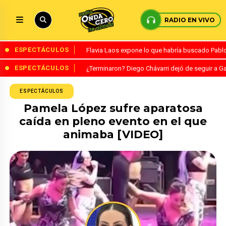
RADIO EN VIVO
ESPECTÁCULOS
Flavia Laos expone lo que habría buscado Pablo 
ESPECTÁCULOS
¿Terminaron? Diego Chávarri dejó de seguir a Ga
ESPECTÁCULOS
Pamela López sufre aparatosa
caída en pleno evento en el que
animaba [VIDEO]