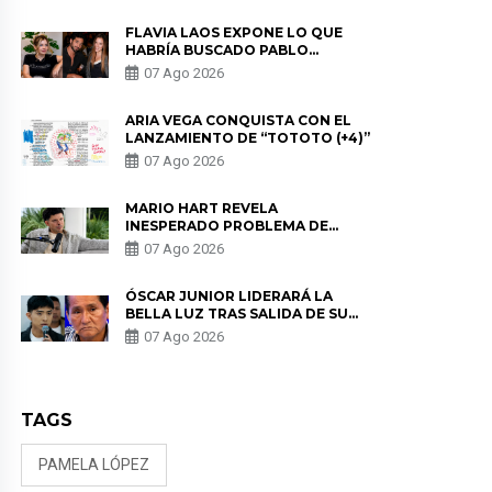
FLAVIA LAOS EXPONE LO QUE
HABRÍA BUSCADO PABLO
HEREDIA CON ALE FULLER: “UNA
07 Ago 2026
DE LAS PARTES QUERÍA EL
REMEMBER”
ARIA VEGA CONQUISTA CON EL
LANZAMIENTO DE “TOTOTO (+4)”
07 Ago 2026
MARIO HART REVELA
INESPERADO PROBLEMA DE
SALUD ANTES DE SEPARARSE DE
07 Ago 2026
KORINA: “ME ENCONTRARON UN
TUMOR”
ÓSCAR JUNIOR LIDERARÁ LA
BELLA LUZ TRAS SALIDA DE SU
PADRE POR POLÉMICA CON
07 Ago 2026
NALDY SALDAÑA
TAGS
PAMELA LÓPEZ