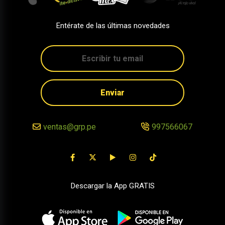
Entérate de las últimas novedades
Enviar
ventas@grp.pe
997566067
Descargar la App GRATIS