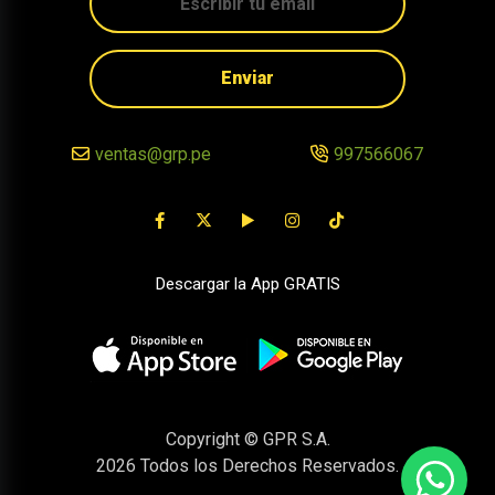
Enviar
ventas@grp.pe
997566067
Descargar la App GRATIS
Copyright © GPR S.A.
2026
Todos los Derechos Reservados.