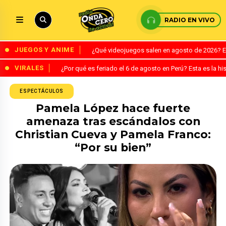
RADIO EN VIVO
JUEGOS Y ANIME
¿Qué videojuegos salen en agosto de 2026? 
VIRALES
¿Por qué es feriado el 6 de agosto en Perú? Esta es la his
ESPECTÁCULOS
Pamela López hace fuerte
amenaza tras escándalos con
Christian Cueva y Pamela Franco:
“Por su bien”