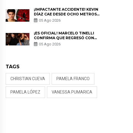
¡IMPACTANTE ACCIDENTE! KEVIN
DÍAZ CAE DESDE OCHO METROS
EN “ESTO ES GUERRA” Y GENERA
05 Ago 2026
PREOCUPACIÓN
¡ES OFICIAL! MARCELO TINELLI
CONFIRMA QUE REGRESÓ CON
MILETT FIGUEROA: “EL AMOR
05 Ago 2026
PUDO MÁS”
TAGS
CHRISTIAN CUEVA
PAMELA FRANCO
PAMELA LÓPEZ
VANESSA PUMARICA