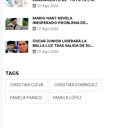
07 Ago 2026
MARIO HART REVELA
INESPERADO PROBLEMA DE
SALUD ANTES DE SEPARARSE DE
07 Ago 2026
KORINA: “ME ENCONTRARON UN
TUMOR”
ÓSCAR JUNIOR LIDERARÁ LA
BELLA LUZ TRAS SALIDA DE SU
PADRE POR POLÉMICA CON
07 Ago 2026
NALDY SALDAÑA
TAGS
CHRISTIAN CUEVA
CHRISTIAN DOMÍNGUEZ
PAMELA FRANCO
PAMELA LÓPEZ