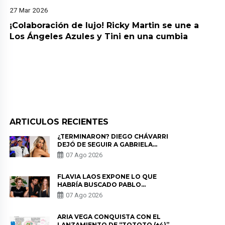
27 Mar 2026
¡Colaboración de lujo! Ricky Martin se une a
Los Ángeles Azules y Tini en una cumbia
ARTICULOS RECIENTES
¿TERMINARON? DIEGO CHÁVARRI
DEJÓ DE SEGUIR A GABRIELA
HERRERA Y ANUNCIA SU SALIDA
07 Ago 2026
DE PÓDCAST
FLAVIA LAOS EXPONE LO QUE
HABRÍA BUSCADO PABLO
HEREDIA CON ALE FULLER: “UNA
07 Ago 2026
DE LAS PARTES QUERÍA EL
REMEMBER”
ARIA VEGA CONQUISTA CON EL
LANZAMIENTO DE “TOTOTO (+4)”