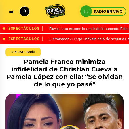
RADIO EN VIVO
ESPECTÁCULOS
Flavia Laos expone lo que habría buscado Pablo 
ESPECTÁCULOS
¿Terminaron? Diego Chávarri dejó de seguir a Ga
SIN CATEGORÍA
Pamela Franco minimiza
infidelidad de Christian Cueva a
Pamela López con ella: “Se olvidan
de lo que yo pasé”