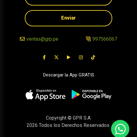
Enviar
ventas@grp.pe
997566067
Descargar la App GRATIS
Copyright © GPR S.A.
2026
Todos los Derechos Reservados.