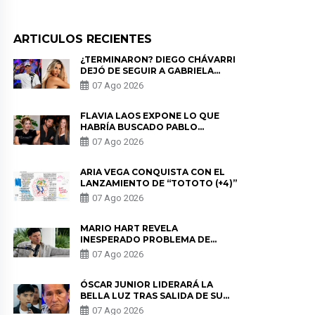
ARTICULOS RECIENTES
¿TERMINARON? DIEGO CHÁVARRI
DEJÓ DE SEGUIR A GABRIELA
HERRERA Y ANUNCIA SU SALIDA
07 Ago 2026
DE PÓDCAST
FLAVIA LAOS EXPONE LO QUE
HABRÍA BUSCADO PABLO
HEREDIA CON ALE FULLER: “UNA
07 Ago 2026
DE LAS PARTES QUERÍA EL
REMEMBER”
ARIA VEGA CONQUISTA CON EL
LANZAMIENTO DE “TOTOTO (+4)”
07 Ago 2026
MARIO HART REVELA
INESPERADO PROBLEMA DE
SALUD ANTES DE SEPARARSE DE
07 Ago 2026
KORINA: “ME ENCONTRARON UN
TUMOR”
ÓSCAR JUNIOR LIDERARÁ LA
BELLA LUZ TRAS SALIDA DE SU
PADRE POR POLÉMICA CON
07 Ago 2026