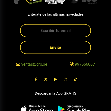
Entérate de las últimas novedades
Enviar
ventas@grp.pe
997566067
Descargar la App GRATIS