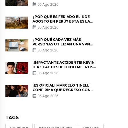
LOS ESTRENOS MÁS ESPERADOS
06 Ago 2026
¿POR QUÉ ES FERIADO EL 6 DE
AGOSTO EN PERÚ? ESTA ES LA
HISTORIA
05 Ago 2026
¿POR QUÉ CADA VEZ MÁS
PERSONAS UTILIZAN UNA VPN
PARA PROTEGER SU
05 Ago 2026
PRIVACIDAD?
¡IMPACTANTE ACCIDENTE! KEVIN
DÍAZ CAE DESDE OCHO METROS
EN “ESTO ES GUERRA” Y GENERA
05 Ago 2026
PREOCUPACIÓN
¡ES OFICIAL! MARCELO TINELLI
CONFIRMA QUE REGRESÓ CON
MILETT FIGUEROA: “EL AMOR
05 Ago 2026
PUDO MÁS”
TAGS