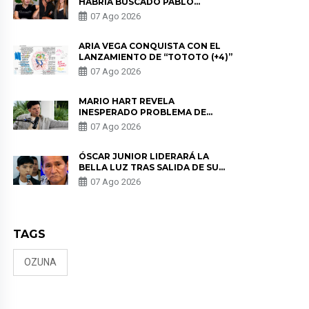
HABRÍA BUSCADO PABLO
HEREDIA CON ALE FULLER: “UNA
07 Ago 2026
DE LAS PARTES QUERÍA EL
REMEMBER”
ARIA VEGA CONQUISTA CON EL
LANZAMIENTO DE “TOTOTO (+4)”
07 Ago 2026
MARIO HART REVELA
INESPERADO PROBLEMA DE
SALUD ANTES DE SEPARARSE DE
07 Ago 2026
KORINA: “ME ENCONTRARON UN
TUMOR”
ÓSCAR JUNIOR LIDERARÁ LA
BELLA LUZ TRAS SALIDA DE SU
PADRE POR POLÉMICA CON
07 Ago 2026
NALDY SALDAÑA
TAGS
OZUNA