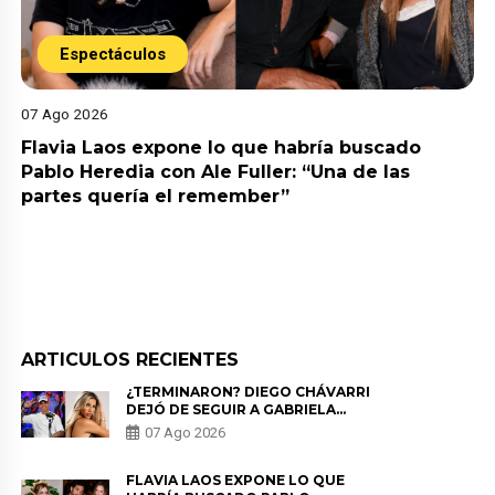
Espectáculos
07 Ago 2026
Flavia Laos expone lo que habría buscado
Pablo Heredia con Ale Fuller: “Una de las
partes quería el remember”
ARTICULOS RECIENTES
¿TERMINARON? DIEGO CHÁVARRI
DEJÓ DE SEGUIR A GABRIELA
HERRERA Y ANUNCIA SU SALIDA
07 Ago 2026
DE PÓDCAST
FLAVIA LAOS EXPONE LO QUE