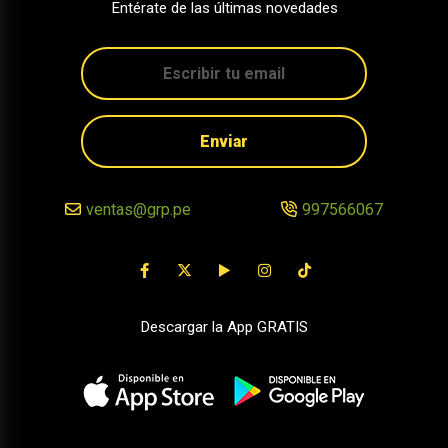
Entérate de las últimas novedades
Enviar
ventas@grp.pe
997566067
Descargar la App GRATIS