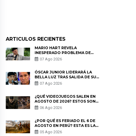
ARTICULOS RECIENTES
MARIO HART REVELA
INESPERADO PROBLEMA DE
SALUD ANTES DE SEPARARSE DE
07 Ago 2026
KORINA: “ME ENCONTRARON UN
TUMOR”
ÓSCAR JUNIOR LIDERARÁ LA
BELLA LUZ TRAS SALIDA DE SU
PADRE POR POLÉMICA CON
07 Ago 2026
NALDY SALDAÑA
¿QUÉ VIDEOJUEGOS SALEN EN
AGOSTO DE 2026? ESTOS SON
LOS ESTRENOS MÁS ESPERADOS
06 Ago 2026
¿POR QUÉ ES FERIADO EL 6 DE
AGOSTO EN PERÚ? ESTA ES LA
HISTORIA
05 Ago 2026