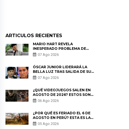
ARTICULOS RECIENTES
MARIO HART REVELA
INESPERADO PROBLEMA DE
SALUD ANTES DE SEPARARSE DE
07 Ago 2026
KORINA: “ME ENCONTRARON UN
TUMOR”
ÓSCAR JUNIOR LIDERARÁ LA
BELLA LUZ TRAS SALIDA DE SU
PADRE POR POLÉMICA CON
07 Ago 2026
NALDY SALDAÑA
¿QUÉ VIDEOJUEGOS SALEN EN
AGOSTO DE 2026? ESTOS SON
LOS ESTRENOS MÁS ESPERADOS
06 Ago 2026
¿POR QUÉ ES FERIADO EL 6 DE
AGOSTO EN PERÚ? ESTA ES LA
HISTORIA
05 Ago 2026