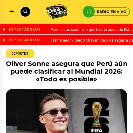
RADIO EN VIVO
ESPECTÁCULOS
Flavia Laos expone lo que habría buscado Pablo 
ESPECTÁCULOS
¿Terminaron? Diego Chávarri dejó de seguir a Ga
DEPORTES
Oliver Sonne asegura que Perú aún
puede clasificar al Mundial 2026:
«Todo es posible»