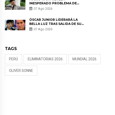
INESPERADO PROBLEMA DE
SALUD ANTES DE SEPARARSE DE
07 Ago 2026
KORINA: “ME ENCONTRARON UN
TUMOR”
ÓSCAR JUNIOR LIDERARÁ LA
BELLA LUZ TRAS SALIDA DE SU
PADRE POR POLÉMICA CON
07 Ago 2026
NALDY SALDAÑA
TAGS
PERÚ
ELIMINATORIAS 2026
MUNDIAL 2026
OLIVER SONNE