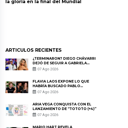
la gloria en la final del Mundial
ARTICULOS RECIENTES
¿TERMINARON? DIEGO CHÁVARRI
DEJÓ DE SEGUIR A GABRIELA
HERRERA Y ANUNCIA SU SALIDA
07 Ago 2026
DE PÓDCAST
FLAVIA LAOS EXPONE LO QUE
HABRÍA BUSCADO PABLO
HEREDIA CON ALE FULLER: “UNA
07 Ago 2026
DE LAS PARTES QUERÍA EL
REMEMBER”
ARIA VEGA CONQUISTA CON EL
LANZAMIENTO DE “TOTOTO (+4)”
07 Ago 2026
MARIO HART REVELA