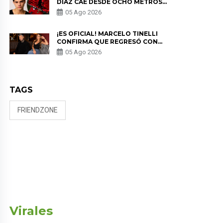
DÍAZ CAE DESDE OCHO METROS
EN “ESTO ES GUERRA” Y GENERA
05 Ago 2026
PREOCUPACIÓN
¡ES OFICIAL! MARCELO TINELLI
CONFIRMA QUE REGRESÓ CON
MILETT FIGUEROA: “EL AMOR
05 Ago 2026
PUDO MÁS”
TAGS
FRIENDZONE
Virales