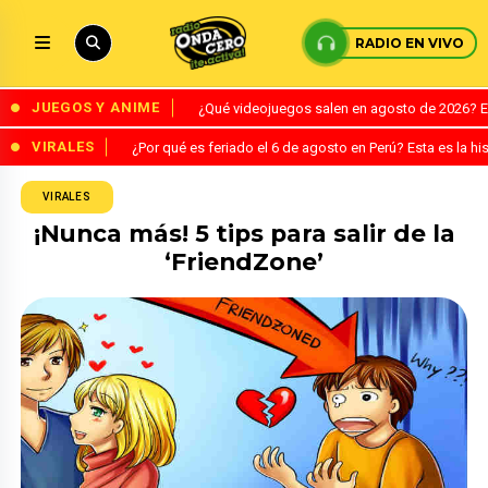
RADIO EN VIVO
JUEGOS Y ANIME
¿Qué videojuegos salen en agosto de 2026? 
VIRALES
¿Por qué es feriado el 6 de agosto en Perú? Esta es la his
VIRALES
¡Nunca más! 5 tips para salir de la
‘FriendZone’