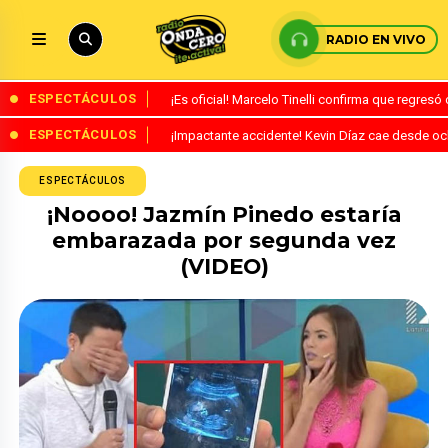
RADIO EN VIVO
ESPECTÁCULOS
¡Es oficial! Marcelo Tinelli confirma que regres
ESPECTÁCULOS
¡Impactante accidente! Kevin Díaz cae desde o
ESPECTÁCULOS
¡Noooo! Jazmín Pinedo estaría
embarazada por segunda vez
(VIDEO)