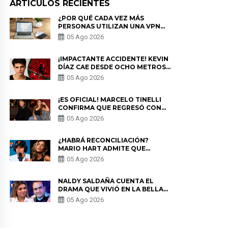
ARTICULOS RECIENTES
¿POR QUÉ CADA VEZ MÁS
PERSONAS UTILIZAN UNA VPN
PARA PROTEGER SU
05 Ago 2026
PRIVACIDAD?
¡IMPACTANTE ACCIDENTE! KEVIN
DÍAZ CAE DESDE OCHO METROS
EN “ESTO ES GUERRA” Y GENERA
05 Ago 2026
PREOCUPACIÓN
¡ES OFICIAL! MARCELO TINELLI
CONFIRMA QUE REGRESÓ CON
MILETT FIGUEROA: “EL AMOR
05 Ago 2026
PUDO MÁS”
¿HABRÁ RECONCILIACIÓN?
MARIO HART ADMITE QUE
PODRÍA VOLVER CON KORINA
05 Ago 2026
RIVADENEIRA: “NO LE CERRARÍA
LAS PUERTAS”
NALDY SALDAÑA CUENTA EL
DRAMA QUE VIVIÓ EN LA BELLA
LUZ TRAS DENUNCIA AL
05 Ago 2026
DIRECTOR MUSICAL: “NO ME
PARECE JUSTO”