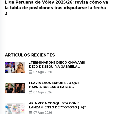
Liga Peruana de Vóley 2025/26: revisa cómo va
la tabla de posiciones tras disputarse la fecha
3
ARTICULOS RECIENTES
¿TERMINARON? DIEGO CHÁVARRI
DEJÓ DE SEGUIR A GABRIELA
HERRERA Y ANUNCIA SU SALIDA
07 Ago 2026
DE PÓDCAST
FLAVIA LAOS EXPONE LO QUE
HABRÍA BUSCADO PABLO
HEREDIA CON ALE FULLER: “UNA
07 Ago 2026
DE LAS PARTES QUERÍA EL
REMEMBER”
ARIA VEGA CONQUISTA CON EL
LANZAMIENTO DE “TOTOTO (+4)”
07 Ago 2026