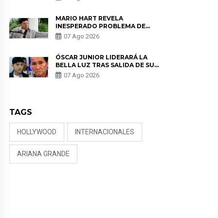
MARIO HART REVELA
INESPERADO PROBLEMA DE
SALUD ANTES DE SEPARARSE DE
07 Ago 2026
KORINA: “ME ENCONTRARON UN
TUMOR”
ÓSCAR JUNIOR LIDERARÁ LA
BELLA LUZ TRAS SALIDA DE SU
PADRE POR POLÉMICA CON
07 Ago 2026
NALDY SALDAÑA
TAGS
HOLLYWOOD
INTERNACIONALES
ARIANA GRANDE