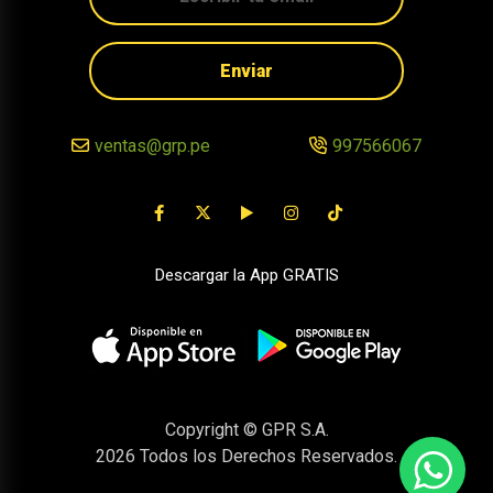
Enviar
ventas@grp.pe
997566067
Descargar la App GRATIS
Copyright © GPR S.A.
2026
Todos los Derechos Reservados.