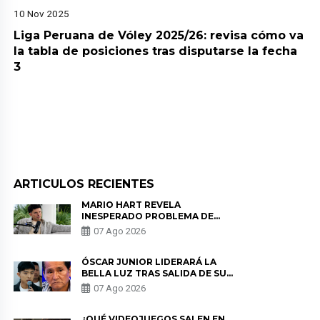
10 Nov 2025
Liga Peruana de Vóley 2025/26: revisa cómo va
la tabla de posiciones tras disputarse la fecha
3
ARTICULOS RECIENTES
MARIO HART REVELA
INESPERADO PROBLEMA DE
SALUD ANTES DE SEPARARSE DE
07 Ago 2026
KORINA: “ME ENCONTRARON UN
TUMOR”
ÓSCAR JUNIOR LIDERARÁ LA
BELLA LUZ TRAS SALIDA DE SU
PADRE POR POLÉMICA CON
07 Ago 2026
NALDY SALDAÑA
¿QUÉ VIDEOJUEGOS SALEN EN