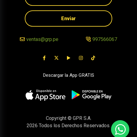
Enviar
ventas@grp.pe
997566067
Descargar la App GRATIS
Copyright © GPR S.A.
2026
Todos los Derechos Reservados.