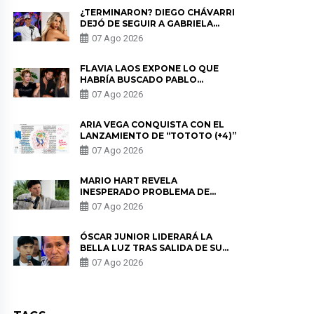
¿TERMINARON? DIEGO CHÁVARRI
DEJÓ DE SEGUIR A GABRIELA
HERRERA Y ANUNCIA SU SALIDA
07 Ago 2026
DE PÓDCAST
FLAVIA LAOS EXPONE LO QUE
HABRÍA BUSCADO PABLO
HEREDIA CON ALE FULLER: “UNA
07 Ago 2026
DE LAS PARTES QUERÍA EL
REMEMBER”
ARIA VEGA CONQUISTA CON EL
LANZAMIENTO DE “TOTOTO (+4)”
07 Ago 2026
MARIO HART REVELA
INESPERADO PROBLEMA DE
SALUD ANTES DE SEPARARSE DE
07 Ago 2026
KORINA: “ME ENCONTRARON UN
TUMOR”
ÓSCAR JUNIOR LIDERARÁ LA
BELLA LUZ TRAS SALIDA DE SU
PADRE POR POLÉMICA CON
07 Ago 2026
NALDY SALDAÑA