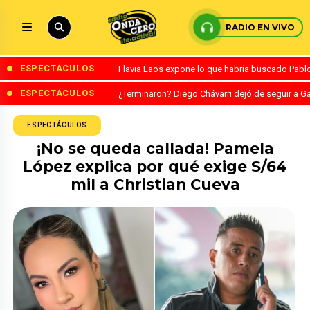
RADIO EN VIVO
ESPECTÁCULOS
Flavia Laos expone lo que habría buscado Pablo 
ESPECTÁCULOS
¿Terminaron? Diego Chávarri dejó de seguir a Ga
ESPECTÁCULOS
¡No se queda callada! Pamela
López explica por qué exige S/64
mil a Christian Cueva