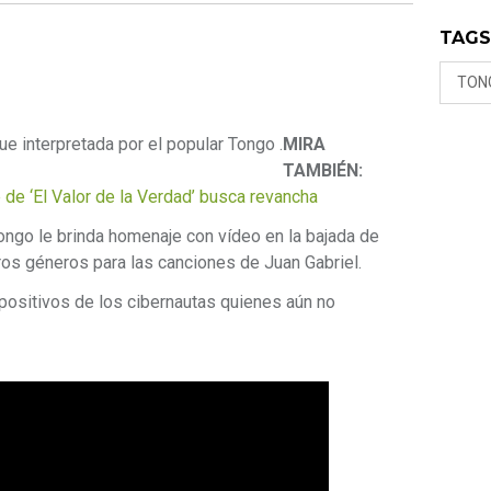
TAG
TON
ue interpretada por el popular Tongo .
MIRA
TAMBIÉN:
 de ‘El Valor de la Verdad’ busca revancha
Tongo le brinda homenaje con vídeo en la bajada de
ros géneros para las canciones de Juan Gabriel.
 positivos de los cibernautas quienes aún no