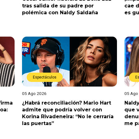
tras salida de su padre por
cae 
polémica con Naldy Saldaña
es gu
Espectáculos
E
05 Ago 2026
05 Ago
nfirma
¿Habrá reconciliación? Mario Hart
Naldy
oa:
admite que podría volver con
que v
Korina Rivadeneira: “No le cerraría
denun
las puertas”
me pa