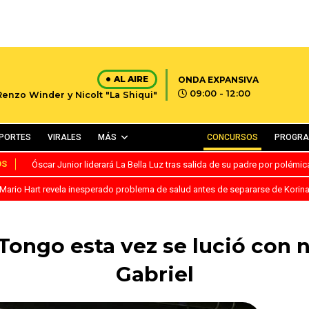
AL AIRE
ONDA EXPANSIVA
09:00 - 12:00
Renzo Winder y Nicolt "La Shiqui"
PORTES
VIRALES
MÁS
CONCURSOS
PROGR
OS
Óscar Junior liderará La Bella Luz tras salida de su padre por polémi
Mario Hart revela inesperado problema de salud antes de separarse de Korin
! Tongo esta vez se lució con 
Gabriel