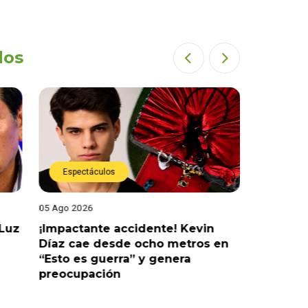
dos
Espectáculos
Espectáculos
Ago 2026
05 Ago 2026
pactante accidente! Kevin
¡Es oficial! Marcelo
az cae desde ocho metros en
confirma que regr
to es guerra” y genera
Figueroa: “El amo
eocupación