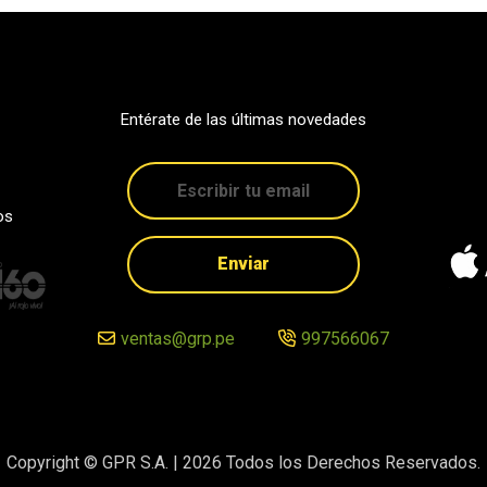
Entérate de las últimas novedades
os
Enviar
ventas@grp.pe
997566067
Copyright © GPR S.A. |
2026
Todos los Derechos Reservados.