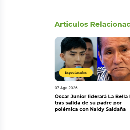
Articulos Relaciona
Espectáculos
07 Ago 2026
05 
erado
Óscar Junior liderará La Bella Luz
¡Im
s de
tras salida de su padre por
Dí
e
polémica con Naldy Saldaña
“Es
pr