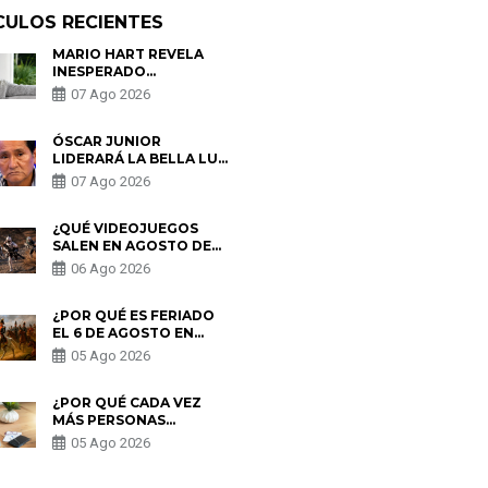
CULOS RECIENTES
MARIO HART REVELA
INESPERADO
PROBLEMA DE SALUD
07 Ago 2026
ANTES DE SEPARARSE
DE KORINA: “ME
ENCONTRARON UN
ÓSCAR JUNIOR
TUMOR”
LIDERARÁ LA BELLA LUZ
TRAS SALIDA DE SU
07 Ago 2026
PADRE POR POLÉMICA
CON NALDY SALDAÑA
¿QUÉ VIDEOJUEGOS
SALEN EN AGOSTO DE
2026? ESTOS SON LOS
06 Ago 2026
ESTRENOS MÁS
ESPERADOS
¿POR QUÉ ES FERIADO
EL 6 DE AGOSTO EN
PERÚ? ESTA ES LA
05 Ago 2026
HISTORIA
¿POR QUÉ CADA VEZ
MÁS PERSONAS
UTILIZAN UNA VPN
05 Ago 2026
PARA PROTEGER SU
PRIVACIDAD?