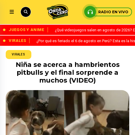
RADIO EN VIVO
JUEGOS Y ANIME
¿Qué videojuegos salen en agosto de 2026? 
VIRALES
¿Por qué es feriado el 6 de agosto en Perú? Esta es la his
VIRALES
Niña se acerca a hambrientos
pitbulls y el final sorprende a
muchos (VIDEO)