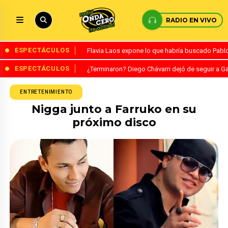
RADIO EN VIVO
ESPECTÁCULOS
Flavia Laos expone lo que habría buscado Pablo 
ESPECTÁCULOS
¿Terminaron? Diego Chávarri dejó de seguir a Ga
ENTRETENIMIENTO
Nigga junto a Farruko en su
próximo disco