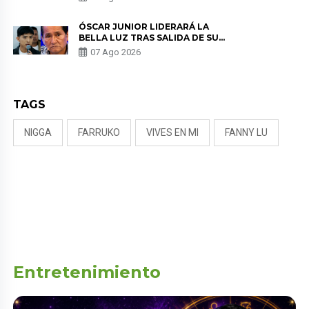
KORINA: “ME ENCONTRARON UN
TUMOR”
ÓSCAR JUNIOR LIDERARÁ LA
BELLA LUZ TRAS SALIDA DE SU
PADRE POR POLÉMICA CON
07 Ago 2026
NALDY SALDAÑA
TAGS
NIGGA
FARRUKO
VIVES EN MI
FANNY LU
Entretenimiento