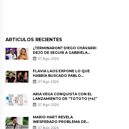
ARTICULOS RECIENTES
¿TERMINARON? DIEGO CHÁVARRI
DEJÓ DE SEGUIR A GABRIELA
HERRERA Y ANUNCIA SU SALIDA
07 Ago 2026
DE PÓDCAST
FLAVIA LAOS EXPONE LO QUE
HABRÍA BUSCADO PABLO
HEREDIA CON ALE FULLER: “UNA
07 Ago 2026
DE LAS PARTES QUERÍA EL
REMEMBER”
ARIA VEGA CONQUISTA CON EL
LANZAMIENTO DE “TOTOTO (+4)”
07 Ago 2026
MARIO HART REVELA
INESPERADO PROBLEMA DE
SALUD ANTES DE SEPARARSE DE
07 Ago 2026