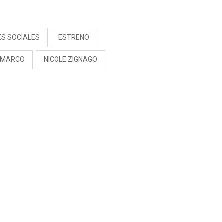
RIVADENEIRA: “NO LE
CERRARÍA LAS
S
PUERTAS”
ES SOCIALES
ESTRENO
NMARCO
NICOLE ZIGNAGO