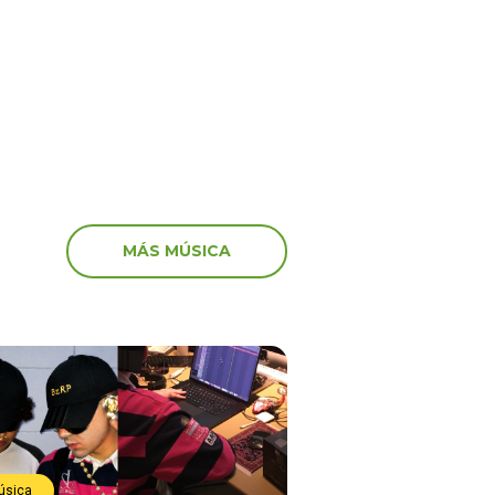
”
Con el Focus Track “PI
TI.”
MÁS MÚSICA
úsica