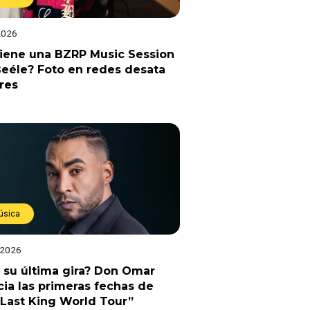
2026
viene una BZRP Music Session
eéle? Foto en redes desata
res
úsica
 2026
 su última gira? Don Omar
ia las primeras fechas de
Last King World Tour”