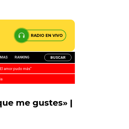
RADIO EN VIVO
BUSCAR
AMAS
RANKING
: “El amor pudo más”
ia
que me gustes» |