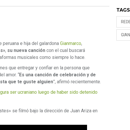
TAG
RED
GIA
te peruana e hija del galardona
Gianmarco
,
es»
,
su nueva canción
con el cual buscará
ataformas musicales como siempre lo hace.
nes que entregar y confiar en la persona que
el amor. “
Es una canción de celebración y de
sta que te guste alguien
”, afirmó recientemente.
ura ser ucraniano luego de haber sido detenido
tes» se filmó bajo la dirección de Juan Ariza en