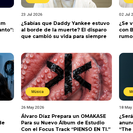
23 Jul 2026
02 Jul 
bum
¿Sabías que Daddy Yankee estuvo
¿Se 
anto”:
al borde de la muerte? El disparo
con B
que cambió su vida para siempre
rumo
Música
M
26 May 2026
18 May
Álvaro Díaz Prepara un OMAKASE
¿Será
de
Para su Nuevo Álbum de Estudio
anunc
Con el Focus Track “PIENSO EN TI.”
“The 