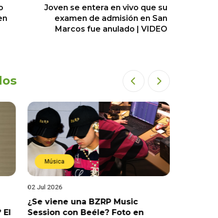
o
Joven se entera en vivo que su
en
examen de admisión en San
Marcos fue anulado | VIDEO
dos
Música
Estren
02 Jul 2026
19 Jun 202
¿Se viene una BZRP Music
Renzo Wi
 El
Session con Beéle? Foto en
romance