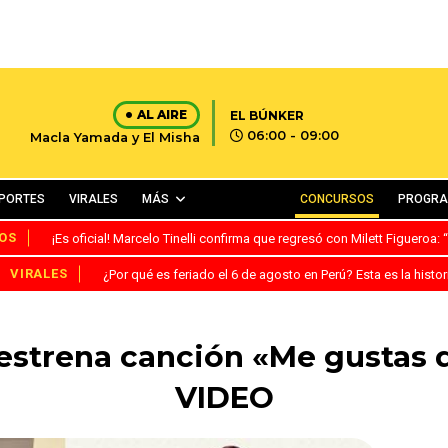
AL AIRE
EL BÚNKER
06:00 - 09:00
Macla Yamada y El Misha
PORTES
VIRALES
MÁS
CONCURSOS
PROGR
OS
¡Es oficial! Marcelo Tinelli confirma que regresó con Milett Figueroa
VIRALES
¿Por qué es feriado el 6 de agosto en Perú? Esta es la histor
estrena canción «Me gustas 
VIDEO