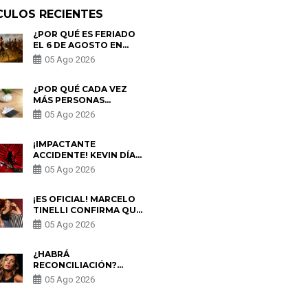
CULOS RECIENTES
¿POR QUÉ ES FERIADO
EL 6 DE AGOSTO EN
PERÚ? ESTA ES LA
05 Ago 2026
HISTORIA
¿POR QUÉ CADA VEZ
MÁS PERSONAS
UTILIZAN UNA VPN
05 Ago 2026
PARA PROTEGER SU
PRIVACIDAD?
¡IMPACTANTE
ACCIDENTE! KEVIN DÍAZ
CAE DESDE OCHO
05 Ago 2026
METROS EN “ESTO ES
GUERRA” Y GENERA
PREOCUPACIÓN
¡ES OFICIAL! MARCELO
TINELLI CONFIRMA QUE
REGRESÓ CON MILETT
05 Ago 2026
FIGUEROA: “EL AMOR
PUDO MÁS”
¿HABRÁ
RECONCILIACIÓN?
MARIO HART ADMITE
05 Ago 2026
QUE PODRÍA VOLVER
CON KORINA