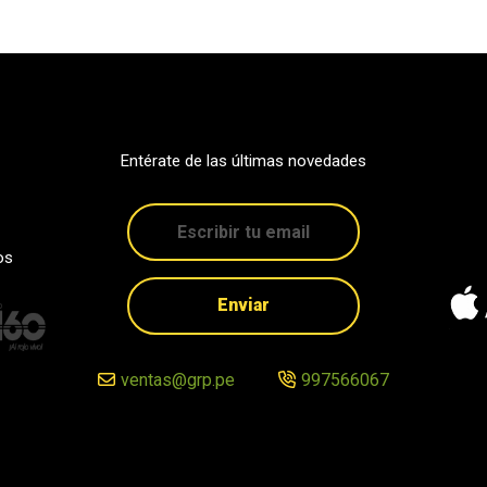
Entérate de las últimas novedades
os
Enviar
ventas@grp.pe
997566067