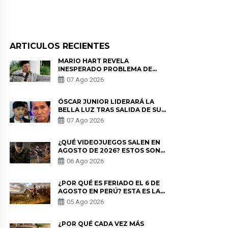
ARTICULOS RECIENTES
MARIO HART REVELA
INESPERADO PROBLEMA DE
SALUD ANTES DE SEPARARSE DE
07 Ago 2026
KORINA: “ME ENCONTRARON UN
TUMOR”
ÓSCAR JUNIOR LIDERARÁ LA
BELLA LUZ TRAS SALIDA DE SU
PADRE POR POLÉMICA CON
07 Ago 2026
NALDY SALDAÑA
¿QUÉ VIDEOJUEGOS SALEN EN
AGOSTO DE 2026? ESTOS SON
LOS ESTRENOS MÁS ESPERADOS
06 Ago 2026
¿POR QUÉ ES FERIADO EL 6 DE
AGOSTO EN PERÚ? ESTA ES LA
HISTORIA
05 Ago 2026
¿POR QUÉ CADA VEZ MÁS