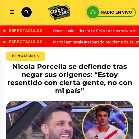
RADIO EN VIVO
ESPECTÁCULOS
Óscar Junior liderará La Bella Luz tras salida 
ESPECTÁCULOS
Mario Hart revela inesperado problema de salud
ESPECTÁCULOS
Nicola Porcella se defiende tras
negar sus orígenes: “Estoy
resentido con cierta gente, no con
mi país”