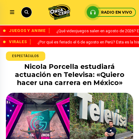
RADIO EN VIVO
JUEGOS Y ANIME
¿Qué videojuegos salen en agosto de 2026? 
VIRALES
¿Por qué es feriado el 6 de agosto en Perú? Esta es la his
ESPECTÁCULOS
Nicola Porcella estudiará
actuación en Televisa: «Quiero
hacer una carrera en México»