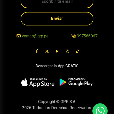
Enviar
ventas@grp.pe
997566067
Descargar la App GRATIS
Copyright © GPR S.A.
2026
Todos los Derechos Reservados.