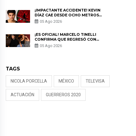
PRIVACIDAD?
¡IMPACTANTE ACCIDENTE! KEVIN
DÍAZ CAE DESDE OCHO METROS
EN “ESTO ES GUERRA” Y GENERA
05 Ago 2026
PREOCUPACIÓN
¡ES OFICIAL! MARCELO TINELLI
CONFIRMA QUE REGRESÓ CON
MILETT FIGUEROA: “EL AMOR
05 Ago 2026
PUDO MÁS”
TAGS
NICOLA PORCELLA
MÉXICO
TELEVISA
ACTUACIÓN
GUERREROS 2020