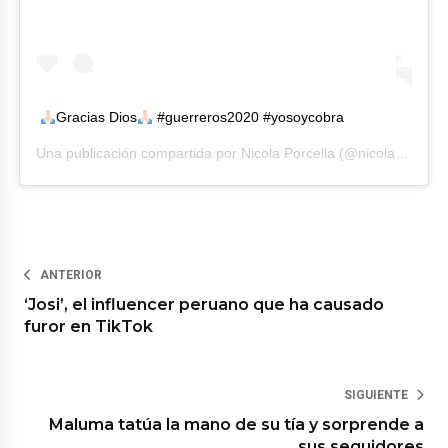
Gracias Dios
#guerreros2020 #yosoycobra
Una publicación compartida por
Nicola Porcella
(@nicolaporcella12) el
ANTERIOR
‘Josi’, el influencer peruano que ha causado
furor en TikTok
SIGUIENTE
Maluma tatúa la mano de su tía y sorprende a
sus seguidores