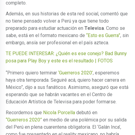
completo.
Además, en sus historias de esta red social, comentó que
no tiene pensado volver a Perú ya que tiene todo
preparado para estudiar actuación en
Televisa
. Como se
sabe, está en el formato mexicano de
“Esto es Guerra”
, sin
embargo, ansía ser profesional en el país azteca.
TE PUEDE INTERESAR: ¿Quién es ese conejo? Bad Bunny
posa para Play Boy y este es el resultado | FOTOS
“Primero quiero terminar
‘Guerreros 2020’
, esperemos
haya otra temporada. Seguiré acá, quiero hacer carrera en
México”, dijo a sus fanáticos. Asimismo, aseguró que está
esperando que se habrán vacantes en el Centro de
Educación Artística de Televisa para poder formarse.
Recordemos que
Nicola Porcella
debutó en
“Guerreros 2020”
en medio de una polémica por su salida
del Perú en plena cuarentena obligatoria. El ‘Galán Inca’,
como fue presentado en el reality mexicano, no habría