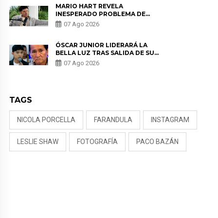
MARIO HART REVELA
INESPERADO PROBLEMA DE
SALUD ANTES DE SEPARARSE DE
07 Ago 2026
KORINA: “ME ENCONTRARON UN
TUMOR”
ÓSCAR JUNIOR LIDERARÁ LA
BELLA LUZ TRAS SALIDA DE SU
PADRE POR POLÉMICA CON
07 Ago 2026
NALDY SALDAÑA
TAGS
NICOLA PORCELLA
FARANDULA
INSTAGRAM
LESLIE SHAW
FOTOGRAFÍA
PACO BAZÁN