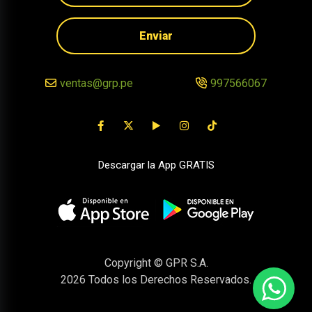
Enviar
ventas@grp.pe
997566067
Descargar la App GRATIS
Copyright © GPR S.A.
2026
Todos los Derechos Reservados.