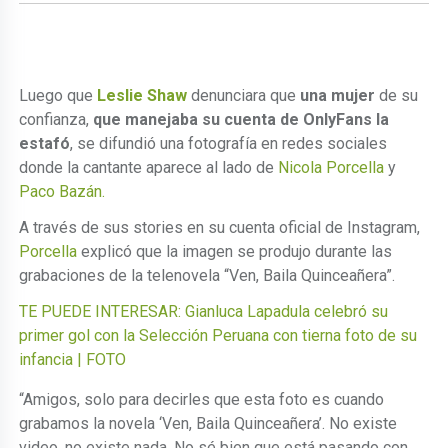
Luego que
Leslie Shaw
denunciara que
una mujer
de su
confianza,
que manejaba
su cuenta de OnlyFans la
estafó
, se difundió una fotografía en redes sociales
donde la cantante aparece al lado de
Nicola Porcella
y
Paco Bazán.
A través de sus stories en su cuenta oficial de Instagram,
Porcella
explicó que la imagen se produjo durante las
grabaciones de la telenovela “Ven, Baila Quinceañera”.
TE PUEDE INTERESAR: Gianluca Lapadula celebró su
primer gol con la Selección Peruana con tierna foto de su
infancia | FOTO
“Amigos, solo para decirles que esta foto es cuando
grabamos la novela ‘Ven, Baila Quinceañera’. No existe
video, no existe nada. No sé bien que está pasando con