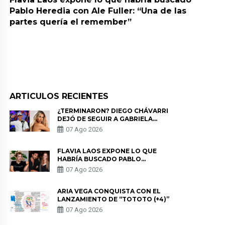
Pablo Heredia con Ale Fuller: “Una de las
partes quería el remember”
ARTICULOS RECIENTES
¿TERMINARON? DIEGO CHÁVARRI
DEJÓ DE SEGUIR A GABRIELA
HERRERA Y ANUNCIA SU SALIDA
07 Ago 2026
DE PÓDCAST
FLAVIA LAOS EXPONE LO QUE
HABRÍA BUSCADO PABLO
HEREDIA CON ALE FULLER: “UNA
07 Ago 2026
DE LAS PARTES QUERÍA EL
REMEMBER”
ARIA VEGA CONQUISTA CON EL
LANZAMIENTO DE “TOTOTO (+4)”
07 Ago 2026