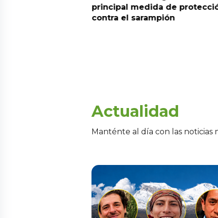
parecen en el
principal medida de protecci
rán y piden apoyo
contra el sarampión
e
Actualidad
Manténte al día con las noticias