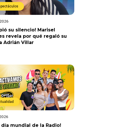
spectáculos
 2026
ió su silencio! Marisel
es revela por qué regaló su
a Adrián Villar
ctualidad
 2026
z día mundial de la Radio!