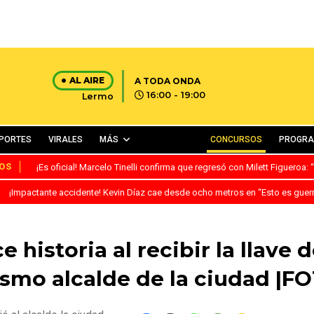
AL AIRE
A TODA ONDA
16:00 - 19:00
Lermo
PORTES
VIRALES
MÁS
CONCURSOS
PROGR
OS
¡Es oficial! Marcelo Tinelli confirma que regresó con Milett Figueroa
¡Impactante accidente! Kevin Díaz cae desde ocho metros en “Esto es guer
 historia al recibir la llave 
smo alcalde de la ciudad |F