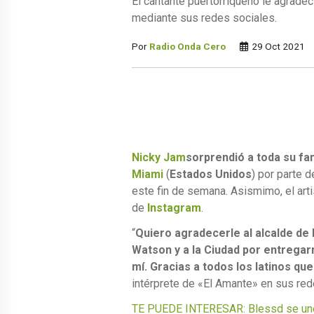
El cantante puertorriqueño le agradeci
mediante sus redes sociales.
Por
Radio Onda Cero
29 Oct 2021
Nicky Jam
sorprendió a toda su fan
Miami
(
Estados Unidos
) por parte d
este fin de semana. Asismimo, el arti
de
Instagram
.
“
Quiero agradecerle al alcalde de
Watson y a la Ciudad por entregar
mí. Gracias a todos los latinos qu
intérprete de «El Amante» en sus red
TE PUEDE INTERESAR: Blessd se une a