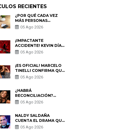
CULOS RECIENTES
¿POR QUÉ CADA VEZ
MÁS PERSONAS
UTILIZAN UNA VPN
05 Ago 2026
PARA PROTEGER SU
PRIVACIDAD?
¡IMPACTANTE
ACCIDENTE! KEVIN DÍAZ
CAE DESDE OCHO
05 Ago 2026
METROS EN “ESTO ES
GUERRA” Y GENERA
PREOCUPACIÓN
¡ES OFICIAL! MARCELO
TINELLI CONFIRMA QUE
REGRESÓ CON MILETT
05 Ago 2026
FIGUEROA: “EL AMOR
PUDO MÁS”
¿HABRÁ
RECONCILIACIÓN?
MARIO HART ADMITE
05 Ago 2026
QUE PODRÍA VOLVER
CON KORINA
RIVADENEIRA: “NO LE
NALDY SALDAÑA
CERRARÍA LAS
CUENTA EL DRAMA QUE
PUERTAS”
VIVIÓ EN LA BELLA LUZ
05 Ago 2026
TRAS DENUNCIA AL
DIRECTOR MUSICAL: