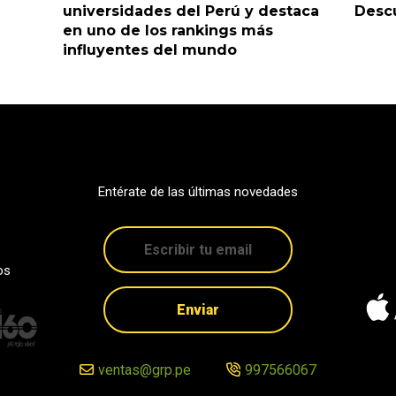
universidades del Perú y destaca
Descu
en uno de los rankings más
influyentes del mundo
Entérate de las últimas novedades
os
Enviar
ventas@grp.pe
997566067