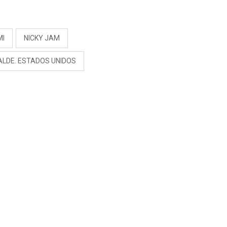
“NO ME PARECE JUSTO”
S
MI
NICKY JAM
ALDE. ESTADOS UNIDOS