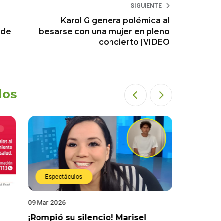
SIGUIENTE
Karol G genera polémica al
 de
besarse con una mujer en pleno
concierto |VIDEO
dos
Espectáculos
Actual
09 Mar 2026
04 Mar 202
a
¡Rompió su silencio! Marisel
¡No hay j