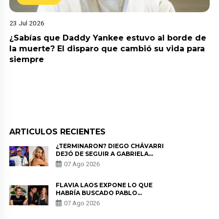
23 Jul 2026
¿Sabías que Daddy Yankee estuvo al borde de
la muerte? El disparo que cambió su vida para
siempre
ARTICULOS RECIENTES
¿TERMINARON? DIEGO CHÁVARRI
DEJÓ DE SEGUIR A GABRIELA
HERRERA Y ANUNCIA SU SALIDA
07 Ago 2026
DE PÓDCAST
FLAVIA LAOS EXPONE LO QUE
HABRÍA BUSCADO PABLO
HEREDIA CON ALE FULLER: “UNA
07 Ago 2026
DE LAS PARTES QUERÍA EL
REMEMBER”