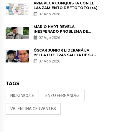
ARIA VEGA CONQUISTA CON EL
LANZAMIENTO DE “TOTOTO (+4)”
07 Ago 2026
MARIO HART REVELA
INESPERADO PROBLEMA DE
SALUD ANTES DE SEPARARSE DE
07 Ago 2026
KORINA: “ME ENCONTRARON UN
TUMOR”
ÓSCAR JUNIOR LIDERARÁ LA
BELLA LUZ TRAS SALIDA DE SU
PADRE POR POLÉMICA CON
07 Ago 2026
NALDY SALDAÑA
TAGS
NICKI NICOLE
ENZO FERNÁNDEZ
VALENTINA CERVANTES