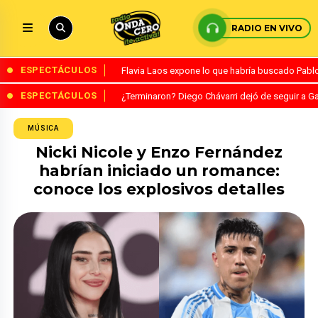
RADIO EN VIVO
ESPECTÁCULOS
Flavia Laos expone lo que habría buscado Pablo 
ESPECTÁCULOS
¿Terminaron? Diego Chávarri dejó de seguir a Ga
MÚSICA
Nicki Nicole y Enzo Fernández
habrían iniciado un romance:
conoce los explosivos detalles