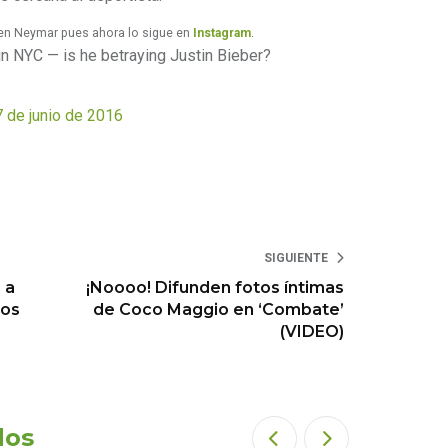
a en Neymar pues ahora lo sigue en
Instagram
.
 NYC — is he betraying Justin Bieber?
7 de junio de 2016
SIGUIENTE
 a
¡Noooo! Difunden fotos íntimas
Los
de Coco Maggio en ‘Combate’
(VIDEO)
dos