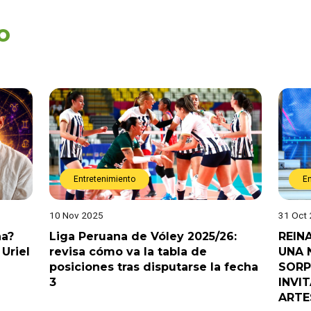
o
Entretenimiento
E
10 Nov 2025
31 Oct
na?
Liga Peruana de Vóley 2025/26:
REIN
Uriel
revisa cómo va la tabla de
UNA 
posiciones tras disputarse la fecha
SORP
3
INVI
ARTE