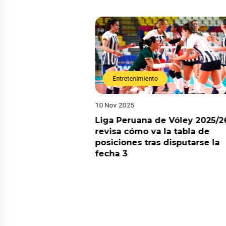
Entretenimiento
10 Nov 2025
arot esta semana?
Liga Peruana de Vóley 2025/2
predicciones de
revisa cómo va la tabla de
aquí
posiciones tras disputarse la
fecha 3