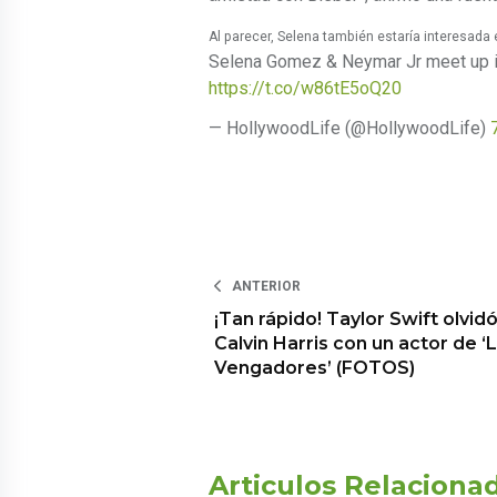
Al parecer, Selena también estaría interesad
Selena Gomez & Neymar Jr meet up in
https://t.co/w86tE5oQ20
— HollywoodLife (@HollywoodLife)
ANTERIOR
¡Tan rápido! Taylor Swift olvidó
Calvin Harris con un actor de ‘
Vengadores’ (FOTOS)
Articulos Relaciona