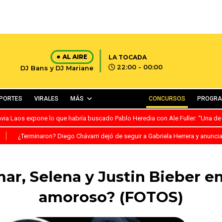
AL AIRE
LA TOCADA
22:00 - 00:00
DJ Bans y DJ Mariane
PORTES
VIRALES
MÁS
CONCURSOS
PROGR
avia Laos expone lo que habría buscado Pablo Heredia con Ale Fuller: “Una de
S
¿Terminaron? Diego Chávarri dejó de seguir a Gabriela Herrera y anunci
ar, Selena y Justin Bieber en
amoroso? (FOTOS)