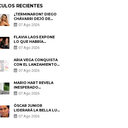
CULOS RECIENTES
¿TERMINARON? DIEGO
CHÁVARRI DEJÓ DE
SEGUIR A GABRIELA
07 Ago 2026
HERRERA Y ANUNCIA SU
SALIDA DE PÓDCAST
FLAVIA LAOS EXPONE
LO QUE HABRÍA
BUSCADO PABLO
07 Ago 2026
HEREDIA CON ALE
FULLER: “UNA DE LAS
PARTES QUERÍA EL
ARIA VEGA CONQUISTA
REMEMBER”
CON EL LANZAMIENTO
DE “TOTOTO (+4)”
07 Ago 2026
MARIO HART REVELA
INESPERADO
PROBLEMA DE SALUD
07 Ago 2026
ANTES DE SEPARARSE
DE KORINA: “ME
ENCONTRARON UN
ÓSCAR JUNIOR
TUMOR”
LIDERARÁ LA BELLA LUZ
TRAS SALIDA DE SU
07 Ago 2026
PADRE POR POLÉMICA
CON NALDY SALDAÑA