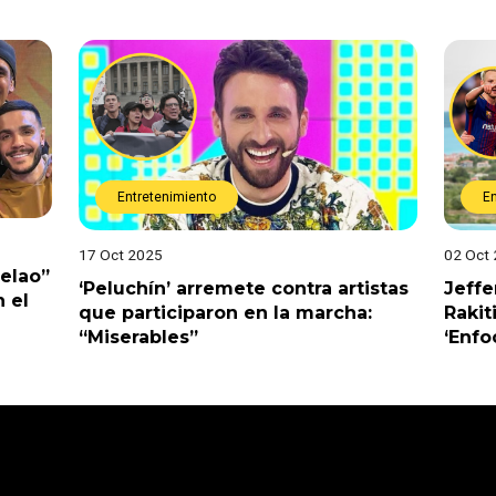
Entretenimiento
E
17 Oct 2025
02 Oct
Pelao”
‘Peluchín’ arremete contra artistas
Jeffe
 el
que participaron en la marcha:
Rakit
“Miserables”
‘Enfo