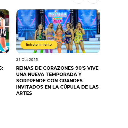
Entretenimiento
Entret
31 Oct 2025
28 Oct 202
6:
REINAS DE CORAZONES 90’S VIVE
¡”Good T
UNA NUEVA TEMPORADA Y
“Pelao” 
SORPRENDE CON GRANDES
programa
INVITADOS EN LA CÚPULA DE LAS
ARTES