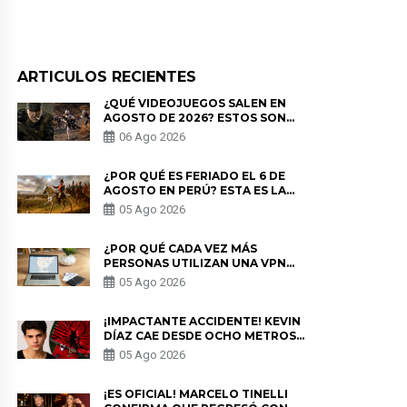
ARTICULOS RECIENTES
¿QUÉ VIDEOJUEGOS SALEN EN
AGOSTO DE 2026? ESTOS SON
LOS ESTRENOS MÁS ESPERADOS
06 Ago 2026
¿POR QUÉ ES FERIADO EL 6 DE
AGOSTO EN PERÚ? ESTA ES LA
HISTORIA
05 Ago 2026
¿POR QUÉ CADA VEZ MÁS
PERSONAS UTILIZAN UNA VPN
PARA PROTEGER SU
05 Ago 2026
PRIVACIDAD?
¡IMPACTANTE ACCIDENTE! KEVIN
DÍAZ CAE DESDE OCHO METROS
EN “ESTO ES GUERRA” Y GENERA
05 Ago 2026
PREOCUPACIÓN
¡ES OFICIAL! MARCELO TINELLI