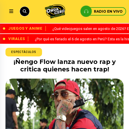
RADIO EN VIVO
JUEGOS Y ANIME
¿Qué videojuegos salen en agosto de 2026? 
VIRALES
¿Por qué es feriado el 6 de agosto en Perú? Esta es la his
ESPECTÁCULOS
¡Ñengo Flow lanza nuevo rap y
critica quienes hacen trap!