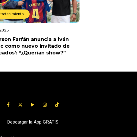
ntretenimiento
 2025
rson Farfán anuncia a Iván
ic como nuevo invitado de
cados’: “¿Querían show?”
Descargar la App GRATIS