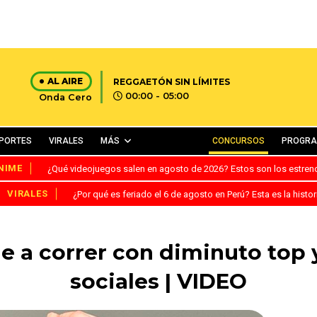
AL AIRE
REGGAETÓN SIN LÍMITES
00:00 - 05:00
Onda Cero
PORTES
VIRALES
MÁS
CONCURSOS
PROGR
NIME
¿Qué videojuegos salen en agosto de 2026? Estos son los estre
VIRALES
¿Por qué es feriado el 6 de agosto en Perú? Esta es la histor
le a correr con diminuto top
sociales | VIDEO