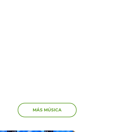
enimiento
Entretenimiento
5
17 Oct 2025
ime” no va más! El
‘Peluchín’ arremete con
anuncia el fin del
artistas que participaro
 en el canal de Youtube
marcha: “Miserables”
MÁS MÚSICA