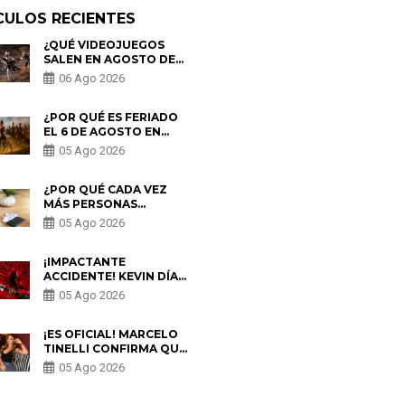
CULOS RECIENTES
¿QUÉ VIDEOJUEGOS
SALEN EN AGOSTO DE
2026? ESTOS SON LOS
06 Ago 2026
ESTRENOS MÁS
ESPERADOS
¿POR QUÉ ES FERIADO
EL 6 DE AGOSTO EN
PERÚ? ESTA ES LA
05 Ago 2026
HISTORIA
¿POR QUÉ CADA VEZ
MÁS PERSONAS
UTILIZAN UNA VPN
05 Ago 2026
PARA PROTEGER SU
PRIVACIDAD?
¡IMPACTANTE
ACCIDENTE! KEVIN DÍAZ
CAE DESDE OCHO
05 Ago 2026
METROS EN “ESTO ES
GUERRA” Y GENERA
PREOCUPACIÓN
¡ES OFICIAL! MARCELO
TINELLI CONFIRMA QUE
REGRESÓ CON MILETT
05 Ago 2026
FIGUEROA: “EL AMOR
PUDO MÁS”