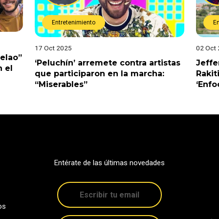
Entretenimiento
E
17 Oct 2025
02 Oct
Pelao”
‘Peluchín’ arremete contra artistas
Jeffe
 el
que participaron en la marcha:
Rakit
“Miserables”
‘Enfo
Entérate de las últimas novedades
os