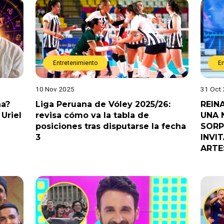
Entretenimiento
E
10 Nov 2025
31 Oct
na?
Liga Peruana de Vóley 2025/26:
REIN
Uriel
revisa cómo va la tabla de
UNA 
posiciones tras disputarse la fecha
SORP
3
INVI
ARTE