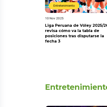
Entretenimiento
10 Nov 2025
arot esta semana?
Liga Peruana de Vóley 2025/2
predicciones de
revisa cómo va la tabla de
aquí
posiciones tras disputarse la
fecha 3
Entretenimient