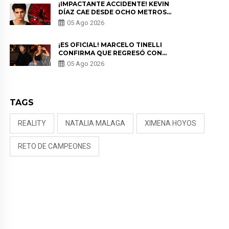
¡IMPACTANTE ACCIDENTE! KEVIN
DÍAZ CAE DESDE OCHO METROS
EN “ESTO ES GUERRA” Y GENERA
05 Ago 2026
PREOCUPACIÓN
¡ES OFICIAL! MARCELO TINELLI
CONFIRMA QUE REGRESÓ CON
MILETT FIGUEROA: “EL AMOR
05 Ago 2026
PUDO MÁS”
TAGS
REALITY
NATALIA MALAGA
XIMENA HOYOS
RETO DE CAMPEONES