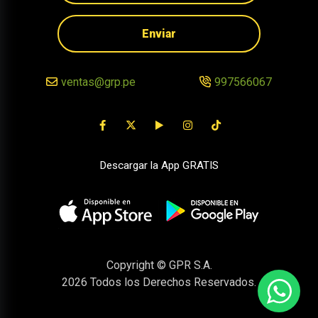
Enviar
ventas@grp.pe
997566067
Descargar la App GRATIS
Copyright © GPR S.A.
2026
Todos los Derechos Reservados.