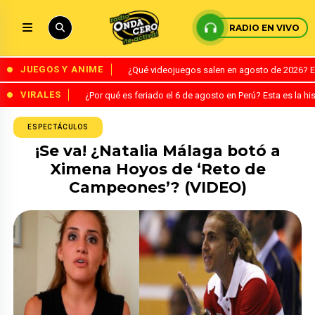
RADIO EN VIVO
JUEGOS Y ANIME
¿Qué videojuegos salen en agosto de 2026? 
VIRALES
¿Por qué es feriado el 6 de agosto en Perú? Esta es la his
ESPECTÁCULOS
¡Se va! ¿Natalia Málaga botó a
Ximena Hoyos de ‘Reto de
Campeones’? (VIDEO)