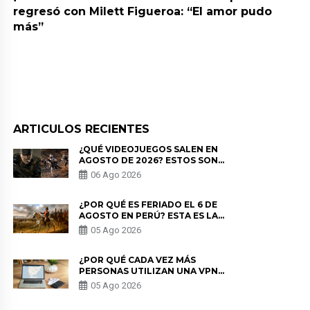
regresó con Milett Figueroa: “El amor pudo
más”
ARTICULOS RECIENTES
¿QUÉ VIDEOJUEGOS SALEN EN
AGOSTO DE 2026? ESTOS SON
LOS ESTRENOS MÁS ESPERADOS
06 Ago 2026
¿POR QUÉ ES FERIADO EL 6 DE
AGOSTO EN PERÚ? ESTA ES LA
HISTORIA
05 Ago 2026
¿POR QUÉ CADA VEZ MÁS
PERSONAS UTILIZAN UNA VPN
PARA PROTEGER SU
05 Ago 2026
PRIVACIDAD?