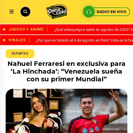
RADIO EN VIVO
JUEGOS Y ANIME
¿Qué videojuegos salen en agosto de 2026? 
VIRALES
¿Por qué es feriado el 6 de agosto en Perú? Esta es la his
DEPORTES
Nahuel Ferraresi en exclusiva para
‘La Hinchada’: “Venezuela sueña
con su primer Mundial”