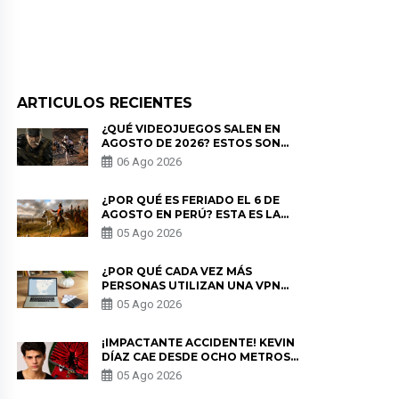
ARTICULOS RECIENTES
¿QUÉ VIDEOJUEGOS SALEN EN
AGOSTO DE 2026? ESTOS SON
LOS ESTRENOS MÁS ESPERADOS
06 Ago 2026
¿POR QUÉ ES FERIADO EL 6 DE
AGOSTO EN PERÚ? ESTA ES LA
HISTORIA
05 Ago 2026
¿POR QUÉ CADA VEZ MÁS
PERSONAS UTILIZAN UNA VPN
PARA PROTEGER SU
05 Ago 2026
PRIVACIDAD?
¡IMPACTANTE ACCIDENTE! KEVIN
DÍAZ CAE DESDE OCHO METROS
EN “ESTO ES GUERRA” Y GENERA
05 Ago 2026
PREOCUPACIÓN