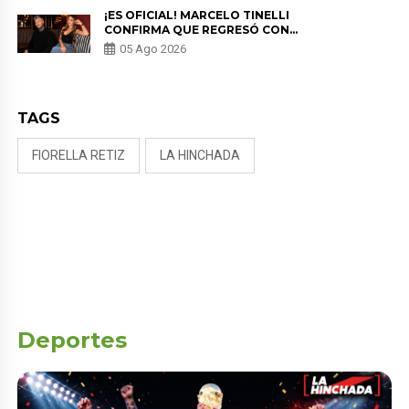
¡ES OFICIAL! MARCELO TINELLI
CONFIRMA QUE REGRESÓ CON
MILETT FIGUEROA: “EL AMOR
05 Ago 2026
PUDO MÁS”
TAGS
FIORELLA RETIZ
LA HINCHADA
Deportes