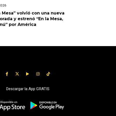
2026
a Mesa” volvió con una nueva
rada y estrenó “En la Mesa,
enú” por América
Descargar la App GRATIS