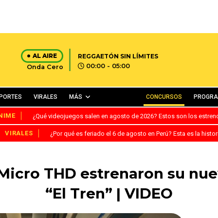
AL AIRE
REGGAETÓN SIN LÍMITES
00:00 - 05:00
Onda Cero
PORTES
VIRALES
MÁS
CONCURSOS
PROGR
NIME
¿Qué videojuegos salen en agosto de 2026? Estos son los estre
VIRALES
¿Por qué es feriado el 6 de agosto en Perú? Esta es la histor
Micro THD estrenaron su nue
“El Tren” | VIDEO