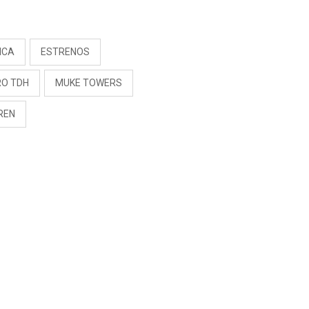
S
ICA
ESTRENOS
RO TDH
MUKE TOWERS
REN