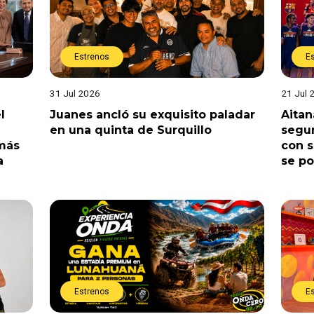
Estrenos
E
31 Jul 2026
21 Jul 
l
Juanes ancló su exquisito paladar
Aitan
en una quinta de Surquillo
segun
 más
con s
a
se po
Estrenos
E