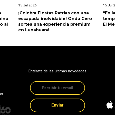
15 Jul 2026
15 Jul 
n
¡Celebra Fiestas Patrias con una
“En l
mino
escapada inolvidable! Onda Cero
tempo
o al
sortea una experiencia premium
El M
en Lunahuaná
Entérate de las últimas novedades
os
Enviar