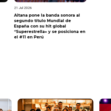
21 Jul 2026
20 Jul 2026
Aitana pone la banda sonora al
América 
segundo título Mundial de
exclusiv
España con su hit global
de la Se
“Superestrella» y se posiciona en
Mundial
el #11 en Perú