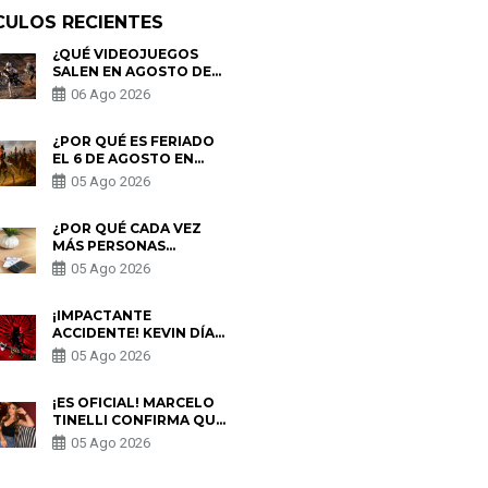
CULOS RECIENTES
¿QUÉ VIDEOJUEGOS
SALEN EN AGOSTO DE
2026? ESTOS SON LOS
06 Ago 2026
ESTRENOS MÁS
ESPERADOS
¿POR QUÉ ES FERIADO
EL 6 DE AGOSTO EN
PERÚ? ESTA ES LA
05 Ago 2026
HISTORIA
¿POR QUÉ CADA VEZ
MÁS PERSONAS
UTILIZAN UNA VPN
05 Ago 2026
PARA PROTEGER SU
PRIVACIDAD?
¡IMPACTANTE
ACCIDENTE! KEVIN DÍAZ
CAE DESDE OCHO
05 Ago 2026
METROS EN “ESTO ES
GUERRA” Y GENERA
PREOCUPACIÓN
¡ES OFICIAL! MARCELO
TINELLI CONFIRMA QUE
REGRESÓ CON MILETT
05 Ago 2026
FIGUEROA: “EL AMOR
PUDO MÁS”