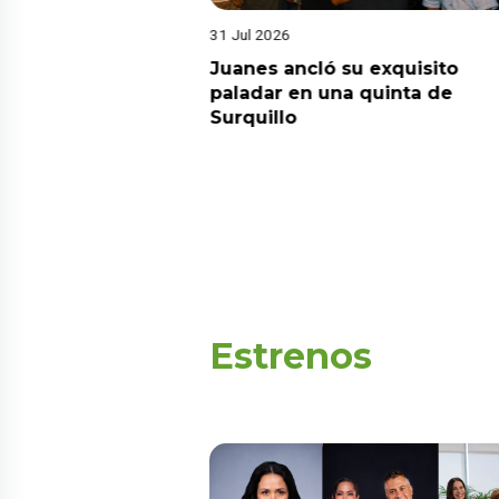
31 Jul 2026
media domina el
Juanes ancló su exquisito
onsolida su
paladar en una quinta de
 los programas más
Surquillo
levisión peruana
Estrenos