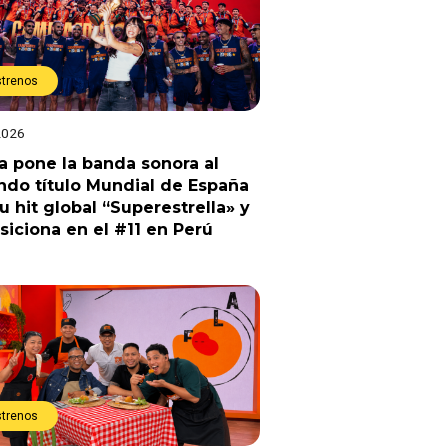
strenos
2026
a pone la banda sonora al
do título Mundial de España
u hit global “Superestrella» y
siciona en el #11 en Perú
strenos