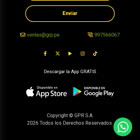
Enviar
ventas@grp.pe
997566067
Descargar la App GRATIS
Copyright © GPR S.A.
2026
Todos los Derechos Reservados.