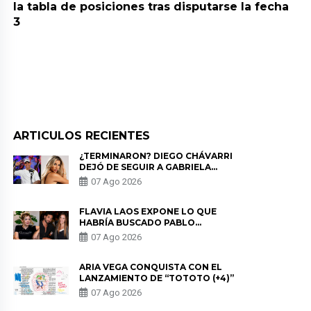
la tabla de posiciones tras disputarse la fecha
3
ARTICULOS RECIENTES
¿TERMINARON? DIEGO CHÁVARRI
DEJÓ DE SEGUIR A GABRIELA
HERRERA Y ANUNCIA SU SALIDA
07 Ago 2026
DE PÓDCAST
FLAVIA LAOS EXPONE LO QUE
HABRÍA BUSCADO PABLO
HEREDIA CON ALE FULLER: “UNA
07 Ago 2026
DE LAS PARTES QUERÍA EL
REMEMBER”
ARIA VEGA CONQUISTA CON EL
LANZAMIENTO DE “TOTOTO (+4)”
07 Ago 2026