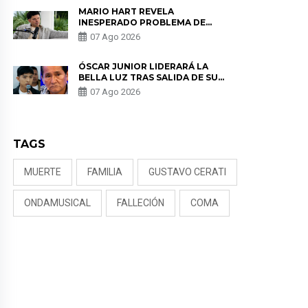
MARIO HART REVELA
INESPERADO PROBLEMA DE
SALUD ANTES DE SEPARARSE DE
07 Ago 2026
KORINA: “ME ENCONTRARON UN
TUMOR”
ÓSCAR JUNIOR LIDERARÁ LA
BELLA LUZ TRAS SALIDA DE SU
PADRE POR POLÉMICA CON
07 Ago 2026
NALDY SALDAÑA
TAGS
MUERTE
FAMILIA
GUSTAVO CERATI
ONDAMUSICAL
FALLECIÓN
COMA