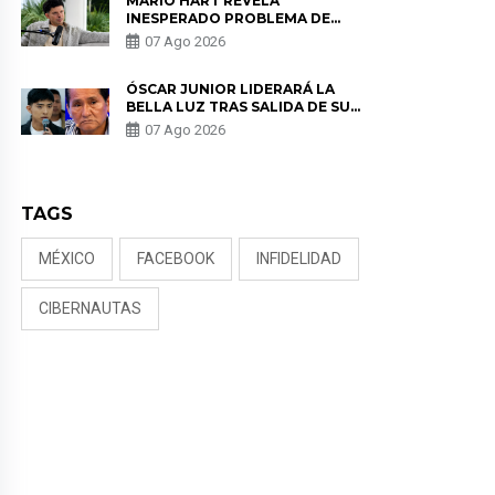
MARIO HART REVELA
INESPERADO PROBLEMA DE
SALUD ANTES DE SEPARARSE DE
07 Ago 2026
KORINA: “ME ENCONTRARON UN
TUMOR”
ÓSCAR JUNIOR LIDERARÁ LA
BELLA LUZ TRAS SALIDA DE SU
PADRE POR POLÉMICA CON
07 Ago 2026
NALDY SALDAÑA
TAGS
MÉXICO
FACEBOOK
INFIDELIDAD
CIBERNAUTAS