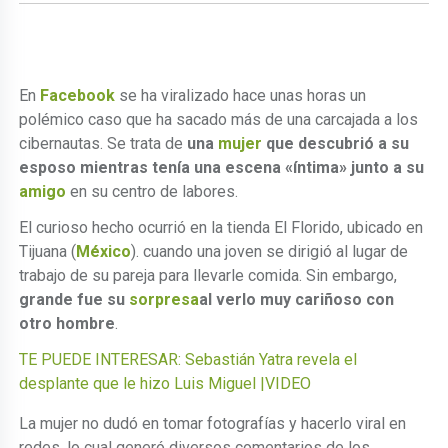
En
Facebook
se ha viralizado hace unas horas un
polémico caso que ha sacado más de una carcajada a los
cibernautas. Se trata de
una
mujer
que descubrió a su
esposo mientras tenía una escena «íntima» junto a su
amigo
en su centro de labores.
El curioso hecho ocurrió en la tienda El Florido, ubicado en
Tijuana (
México
). cuando una joven se dirigió al lugar de
trabajo de su pareja para llevarle comida. Sin embargo,
grande fue su
sorpresa
al verlo muy cariñoso con
otro hombre
.
TE PUEDE INTERESAR: Sebastián Yatra revela el
desplante que le hizo Luis Miguel |VIDEO
La mujer no dudó en tomar fotografías y hacerlo viral en
redes, lo cual generó diversos comentarios de los