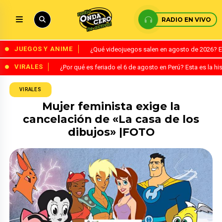
RADIO EN VIVO
JUEGOS Y ANIME
¿Qué videojuegos salen en agosto de 2026? 
VIRALES
¿Por qué es feriado el 6 de agosto en Perú? Esta es la his
VIRALES
Mujer feminista exige la
cancelación de «La casa de los
dibujos» |FOTO