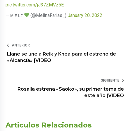
pic.twitter.com/jJ37ZMVz5E
— ᴍ ᴇ ʟ ɪ
(@MelinaFarias_)
January 20, 2022
ANTERIOR
Llane se une a Reik y Khea para el estreno de
«Alcancía» |VIDEO
SIGUIENTE
Rosalía estrena «Saoko», su primer tema de
este año |VIDEO
Articulos Relacionados