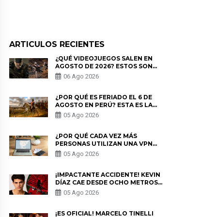
ARTICULOS RECIENTES
¿QUÉ VIDEOJUEGOS SALEN EN
AGOSTO DE 2026? ESTOS SON
LOS ESTRENOS MÁS ESPERADOS
06 Ago 2026
¿POR QUÉ ES FERIADO EL 6 DE
AGOSTO EN PERÚ? ESTA ES LA
HISTORIA
05 Ago 2026
¿POR QUÉ CADA VEZ MÁS
PERSONAS UTILIZAN UNA VPN
PARA PROTEGER SU
05 Ago 2026
PRIVACIDAD?
¡IMPACTANTE ACCIDENTE! KEVIN
DÍAZ CAE DESDE OCHO METROS
EN “ESTO ES GUERRA” Y GENERA
05 Ago 2026
PREOCUPACIÓN
¡ES OFICIAL! MARCELO TINELLI