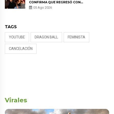
CONFIRMA QUE REGRESÓ CON
MILETT FIGUEROA: “EL AMOR
05 Ago 2026
PUDO MÁS”
TAGS
YOUTUBE
DRAGON BALL
FEMINISTA
CANCELACIÓN
Virales