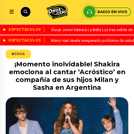
RADIO EN VIVO
ESPECTÁCULOS
Óscar Junior liderará La Bella Luz tras salida 
ESPECTÁCULOS
Mario Hart revela inesperado problema de salud
MÚSICA
¡Momento inolvidable! Shakira
emociona al cantar ‘Acróstico’ en
compañía de sus hijos Milan y
Sasha en Argentina