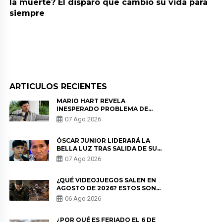
la muerte? El disparo que cambió su vida para
siempre
ARTICULOS RECIENTES
MARIO HART REVELA
INESPERADO PROBLEMA DE
SALUD ANTES DE SEPARARSE DE
07 Ago 2026
KORINA: “ME ENCONTRARON UN
TUMOR”
ÓSCAR JUNIOR LIDERARÁ LA
BELLA LUZ TRAS SALIDA DE SU
PADRE POR POLÉMICA CON
07 Ago 2026
NALDY SALDAÑA
¿QUÉ VIDEOJUEGOS SALEN EN
AGOSTO DE 2026? ESTOS SON
LOS ESTRENOS MÁS ESPERADOS
06 Ago 2026
¿POR QUÉ ES FERIADO EL 6 DE