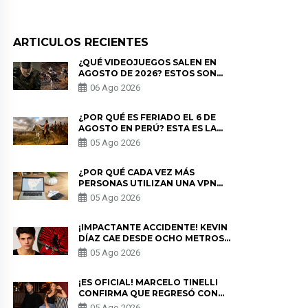
ARTICULOS RECIENTES
¿QUÉ VIDEOJUEGOS SALEN EN
AGOSTO DE 2026? ESTOS SON
LOS ESTRENOS MÁS ESPERADOS
06 Ago 2026
¿POR QUÉ ES FERIADO EL 6 DE
AGOSTO EN PERÚ? ESTA ES LA
HISTORIA
05 Ago 2026
¿POR QUÉ CADA VEZ MÁS
PERSONAS UTILIZAN UNA VPN
PARA PROTEGER SU
05 Ago 2026
PRIVACIDAD?
¡IMPACTANTE ACCIDENTE! KEVIN
DÍAZ CAE DESDE OCHO METROS
EN “ESTO ES GUERRA” Y GENERA
05 Ago 2026
PREOCUPACIÓN
¡ES OFICIAL! MARCELO TINELLI
CONFIRMA QUE REGRESÓ CON
MILETT FIGUEROA: “EL AMOR
05 Ago 2026