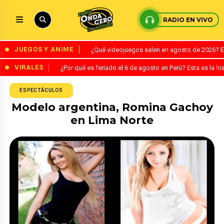
RADIO EN VIVO
JUEGOS Y ANIME
¿Qué videojuegos salen en agosto de 2026? 
VIRALES
¿Por qué es feriado el 6 de agosto en Perú? Esta es la his
ESPECTÁCULOS
Modelo argentina, Romina Gachoy
en Lima Norte