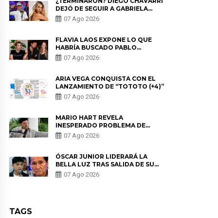
¿TERMINARON? DIEGO CHÁVARRI
DEJÓ DE SEGUIR A GABRIELA
HERRERA Y ANUNCIA SU SALIDA
07 Ago 2026
DE PÓDCAST
FLAVIA LAOS EXPONE LO QUE
HABRÍA BUSCADO PABLO
HEREDIA CON ALE FULLER: “UNA
07 Ago 2026
DE LAS PARTES QUERÍA EL
REMEMBER”
ARIA VEGA CONQUISTA CON EL
LANZAMIENTO DE “TOTOTO (+4)”
07 Ago 2026
MARIO HART REVELA
INESPERADO PROBLEMA DE
SALUD ANTES DE SEPARARSE DE
07 Ago 2026
KORINA: “ME ENCONTRARON UN
TUMOR”
ÓSCAR JUNIOR LIDERARÁ LA
BELLA LUZ TRAS SALIDA DE SU
PADRE POR POLÉMICA CON
07 Ago 2026
NALDY SALDAÑA
TAGS