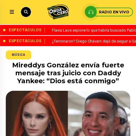
RADIO EN VIVO
ESPECTÁCULOS
Flavia Laos expone lo que habría buscado Pablo 
ESPECTÁCULOS
¿Terminaron? Diego Chávarri dejó de seguir a Ga
MÚSICA
Mireddys González envía fuerte
mensaje tras juicio con Daddy
Yankee: “Dios está conmigo”