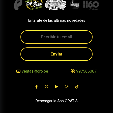
Entérate de las últimas novedades
Enviar
ventas@grp.pe
997566067
Descargar la App GRATIS