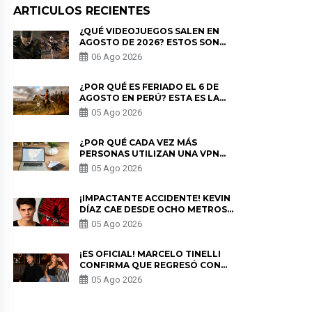
ARTICULOS RECIENTES
¿QUÉ VIDEOJUEGOS SALEN EN
AGOSTO DE 2026? ESTOS SON
LOS ESTRENOS MÁS ESPERADOS
06 Ago 2026
¿POR QUÉ ES FERIADO EL 6 DE
AGOSTO EN PERÚ? ESTA ES LA
HISTORIA
05 Ago 2026
¿POR QUÉ CADA VEZ MÁS
PERSONAS UTILIZAN UNA VPN
PARA PROTEGER SU
05 Ago 2026
PRIVACIDAD?
¡IMPACTANTE ACCIDENTE! KEVIN
DÍAZ CAE DESDE OCHO METROS
EN “ESTO ES GUERRA” Y GENERA
05 Ago 2026
PREOCUPACIÓN
¡ES OFICIAL! MARCELO TINELLI
CONFIRMA QUE REGRESÓ CON
MILETT FIGUEROA: “EL AMOR
05 Ago 2026
PUDO MÁS”