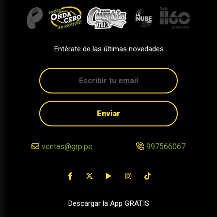
Entérate de las últimas novedades
Enviar
ventas@grp.pe
997566067
Descargar la App GRATIS