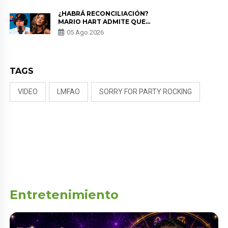
¿HABRÁ RECONCILIACIÓN?
MARIO HART ADMITE QUE
PODRÍA VOLVER CON KORINA
05 Ago 2026
RIVADENEIRA: “NO LE CERRARÍA
LAS PUERTAS”
TAGS
VIDEO
LMFAO
SORRY FOR PARTY ROCKING
Entretenimiento