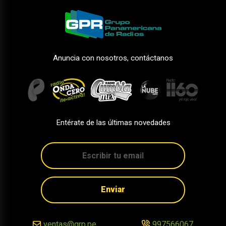
Anuncia con nosotros, contáctanos
Entérate de las últimas novedades
Enviar
ventas@grp.pe
997566067