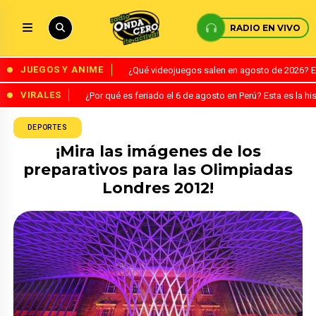
RADIO EN VIVO
JUEGOS Y ANIME
¿Qué videojuegos salen en agosto de 2026? 
VIRALES
¿Por qué es feriado el 6 de agosto en Perú? Esta es la his
DEPORTES
¡Mira las imágenes de los
preparativos para las Olimpiadas
Londres 2012!