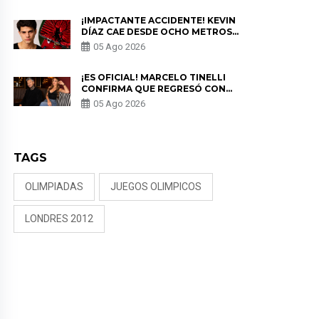
¡IMPACTANTE ACCIDENTE! KEVIN
DÍAZ CAE DESDE OCHO METROS
EN “ESTO ES GUERRA” Y GENERA
05 Ago 2026
PREOCUPACIÓN
¡ES OFICIAL! MARCELO TINELLI
CONFIRMA QUE REGRESÓ CON
MILETT FIGUEROA: “EL AMOR
05 Ago 2026
PUDO MÁS”
TAGS
OLIMPIADAS
JUEGOS OLIMPICOS
LONDRES 2012