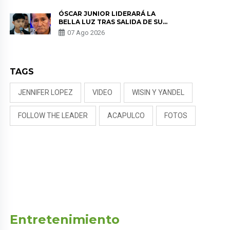
TUMOR”
ÓSCAR JUNIOR LIDERARÁ LA
BELLA LUZ TRAS SALIDA DE SU
PADRE POR POLÉMICA CON
07 Ago 2026
NALDY SALDAÑA
TAGS
JENNIFER LOPEZ
VIDEO
WISIN Y YANDEL
FOLLOW THE LEADER
ACAPULCO
FOTOS
Entretenimiento