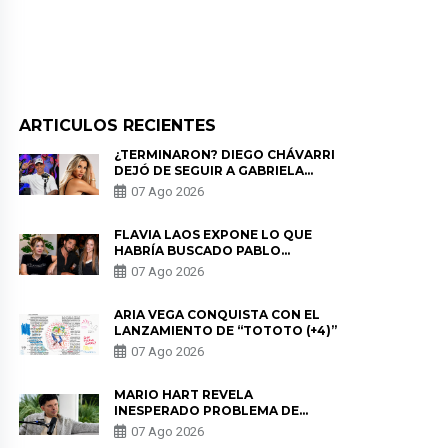
ARTICULOS RECIENTES
¿TERMINARON? DIEGO CHÁVARRI
DEJÓ DE SEGUIR A GABRIELA
HERRERA Y ANUNCIA SU SALIDA
07 Ago 2026
DE PÓDCAST
FLAVIA LAOS EXPONE LO QUE
HABRÍA BUSCADO PABLO
HEREDIA CON ALE FULLER: “UNA
07 Ago 2026
DE LAS PARTES QUERÍA EL
REMEMBER”
ARIA VEGA CONQUISTA CON EL
LANZAMIENTO DE “TOTOTO (+4)”
07 Ago 2026
MARIO HART REVELA
INESPERADO PROBLEMA DE
SALUD ANTES DE SEPARARSE DE
07 Ago 2026
KORINA: “ME ENCONTRARON UN