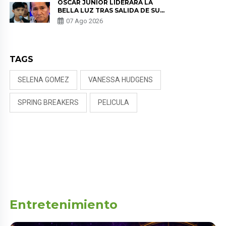
ÓSCAR JUNIOR LIDERARÁ LA
BELLA LUZ TRAS SALIDA DE SU
PADRE POR POLÉMICA CON
07 Ago 2026
NALDY SALDAÑA
TAGS
SELENA GOMEZ
VANESSA HUDGENS
SPRING BREAKERS
PELICULA
Entretenimiento