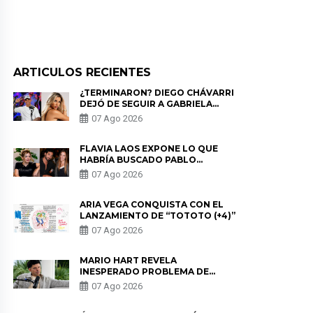
ARTICULOS RECIENTES
¿TERMINARON? DIEGO CHÁVARRI
DEJÓ DE SEGUIR A GABRIELA
HERRERA Y ANUNCIA SU SALIDA
07 Ago 2026
DE PÓDCAST
FLAVIA LAOS EXPONE LO QUE
HABRÍA BUSCADO PABLO
HEREDIA CON ALE FULLER: “UNA
07 Ago 2026
DE LAS PARTES QUERÍA EL
REMEMBER”
ARIA VEGA CONQUISTA CON EL
LANZAMIENTO DE “TOTOTO (+4)”
07 Ago 2026
MARIO HART REVELA
INESPERADO PROBLEMA DE
SALUD ANTES DE SEPARARSE DE
07 Ago 2026
KORINA: “ME ENCONTRARON UN
TUMOR”