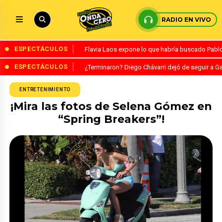
RADIO EN VIVO
ESPECTÁCULOS
Flavia Laos expone lo que habría buscado Pablo 
ESPECTÁCULOS
¿Terminaron? Diego Chávarri dejó de seguir a Ga
ENTRETENIMIENTO
¡Mira las fotos de Selena Gómez en
“Spring Breakers”!