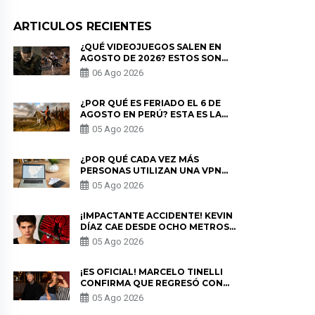
ARTICULOS RECIENTES
¿QUÉ VIDEOJUEGOS SALEN EN
AGOSTO DE 2026? ESTOS SON
LOS ESTRENOS MÁS ESPERADOS
06 Ago 2026
¿POR QUÉ ES FERIADO EL 6 DE
AGOSTO EN PERÚ? ESTA ES LA
HISTORIA
05 Ago 2026
¿POR QUÉ CADA VEZ MÁS
PERSONAS UTILIZAN UNA VPN
PARA PROTEGER SU
05 Ago 2026
PRIVACIDAD?
¡IMPACTANTE ACCIDENTE! KEVIN
DÍAZ CAE DESDE OCHO METROS
EN “ESTO ES GUERRA” Y GENERA
05 Ago 2026
PREOCUPACIÓN
¡ES OFICIAL! MARCELO TINELLI
CONFIRMA QUE REGRESÓ CON
MILETT FIGUEROA: “EL AMOR
05 Ago 2026
PUDO MÁS”