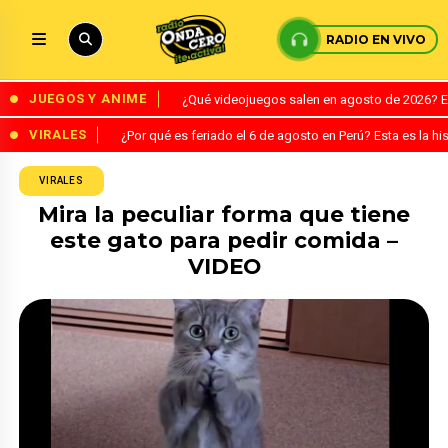
RADIO EN VIVO
JUEGOS Y ANIME
¿Qué videojuegos salen en agosto de 2026? 
VIRALES
¿Por qué es feriado el 6 de agosto en Perú? Esta es la his
VIRALES
Mira la peculiar forma que tiene
este gato para pedir comida –
VIDEO