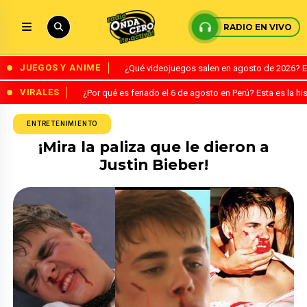
RADIO EN VIVO
JUEGOS Y ANIME
¿Qué videojuegos salen en agosto de 2026? 
VIRALES
¿Por qué es feriado el 6 de agosto en Perú? Esta es la his
ENTRETENIMIENTO
¡Mira la paliza que le dieron a
Justin Bieber!