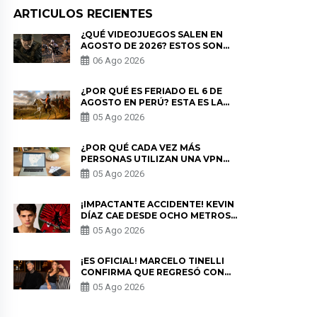
ARTICULOS RECIENTES
¿QUÉ VIDEOJUEGOS SALEN EN
AGOSTO DE 2026? ESTOS SON
LOS ESTRENOS MÁS ESPERADOS
06 Ago 2026
¿POR QUÉ ES FERIADO EL 6 DE
AGOSTO EN PERÚ? ESTA ES LA
HISTORIA
05 Ago 2026
¿POR QUÉ CADA VEZ MÁS
PERSONAS UTILIZAN UNA VPN
PARA PROTEGER SU
05 Ago 2026
PRIVACIDAD?
¡IMPACTANTE ACCIDENTE! KEVIN
DÍAZ CAE DESDE OCHO METROS
EN “ESTO ES GUERRA” Y GENERA
05 Ago 2026
PREOCUPACIÓN
¡ES OFICIAL! MARCELO TINELLI
CONFIRMA QUE REGRESÓ CON
MILETT FIGUEROA: “EL AMOR
05 Ago 2026
PUDO MÁS”