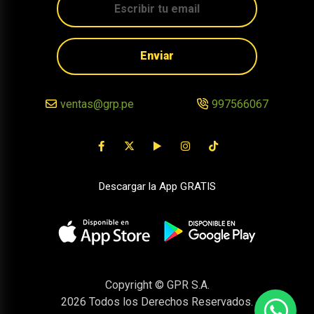
Enviar
ventas@grp.pe
997566067
Descargar la App GRATIS
Copyright © GPR S.A.
2026
Todos los Derechos Reservados.