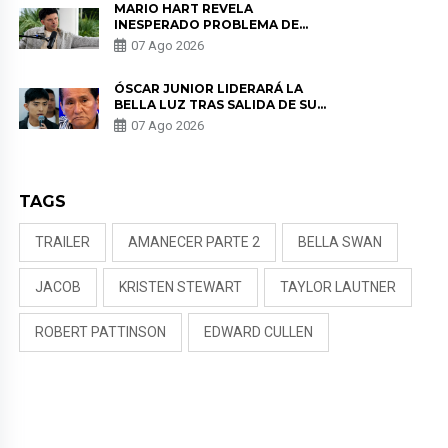
MARIO HART REVELA
INESPERADO PROBLEMA DE
SALUD ANTES DE SEPARARSE DE
07 Ago 2026
KORINA: “ME ENCONTRARON UN
TUMOR”
ÓSCAR JUNIOR LIDERARÁ LA
BELLA LUZ TRAS SALIDA DE SU
PADRE POR POLÉMICA CON
07 Ago 2026
NALDY SALDAÑA
TAGS
TRAILER
AMANECER PARTE 2
BELLA SWAN
JACOB
KRISTEN STEWART
TAYLOR LAUTNER
ROBERT PATTINSON
EDWARD CULLEN