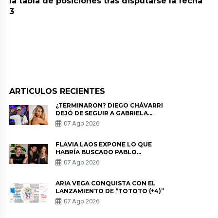
la tabla de posiciones tras disputarse la fecha
3
ARTICULOS RECIENTES
¿TERMINARON? DIEGO CHÁVARRI
DEJÓ DE SEGUIR A GABRIELA
HERRERA Y ANUNCIA SU SALIDA
07 Ago 2026
DE PÓDCAST
FLAVIA LAOS EXPONE LO QUE
HABRÍA BUSCADO PABLO
HEREDIA CON ALE FULLER: “UNA
07 Ago 2026
DE LAS PARTES QUERÍA EL
REMEMBER”
ARIA VEGA CONQUISTA CON EL
LANZAMIENTO DE “TOTOTO (+4)”
07 Ago 2026